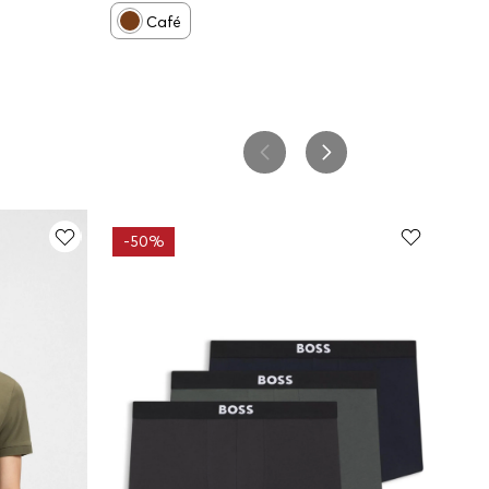
Café
-
50%