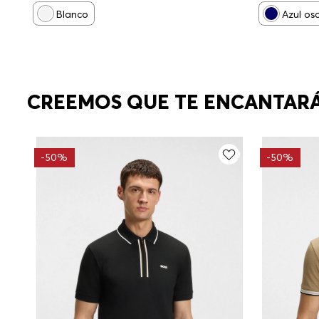
Blanco
Azul os
CREEMOS QUE TE ENCANTAR
-
50%
-
50%