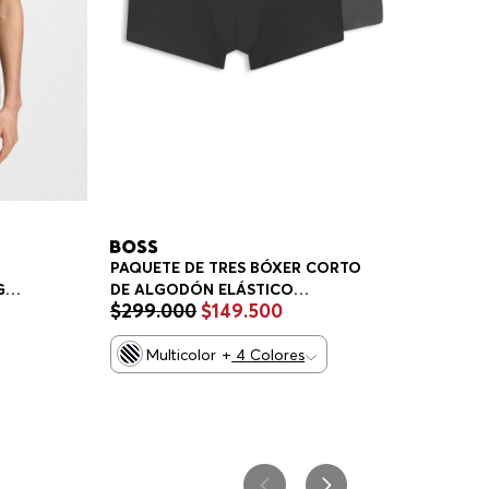
PAQUETE DE TRES BÓXER CORTO
DE ALGODÓN ELÁSTICO
GO
$
299
.
000
$
149
.
500
CALZONCILLOS HOMBRE
Multicolor
+
4
Colores