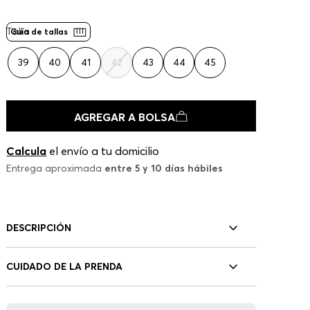
Talla
Guía de tallas
39
40
41
42
43
44
45
AGREGAR A BOLSA
Calcula
el envío a tu domicilio
Entrega aproximada
entre 5 y 10 días hábiles
DESCRIPCIÓN
CUIDADO DE LA PRENDA