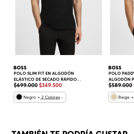
POLO SLIM FIT EN ALGODÓN
POLO PADDY
ELÁSTICO DE SECADO RÁPIDO
ALGODÓN P
$
699
.
000
$
349
.
500
$
589
.
000
POLO SLIM FIT HOMBRE
HOMBRE
Negro
+
2
Colores
Beige
+