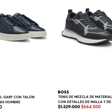
TENIS DE MEZCLA DE MATERIA
IEL GARY CON TALÓN
CON DETALLES DE MALLA Y DE
NIS HOMBRE
$
1
.
329
.
000
$
664
.
500
0
MARCA TENIS HOMBRE