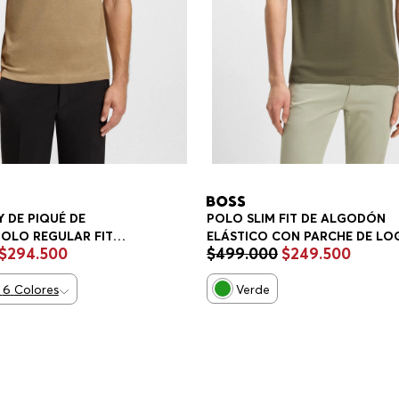
 DE PIQUÉ DE
POLO SLIM FIT DE ALGODÓN
OLO REGULAR FIT
ELÁSTICO CON PARCHE DE LO
$
294
.
500
$
499
.
000
$
249
.
500
POLO SLIM FIT HOMBRE
6
Colores
Verde