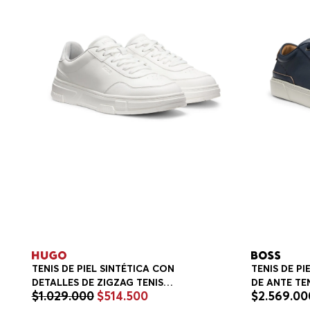
TENIS DE PIEL SINTÉTICA CON
TENIS DE P
DETALLES DE ZIGZAG TENIS
DE ANTE TE
$
1
.
029
.
000
$
514
.
500
$
2
.
569
.
00
HOMBRE