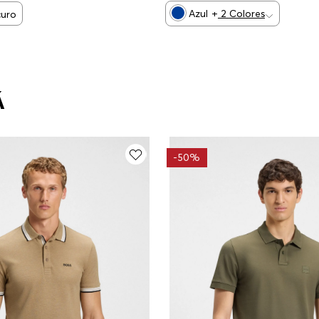
Azul
+
2
Colores
curo
Á
-
50%