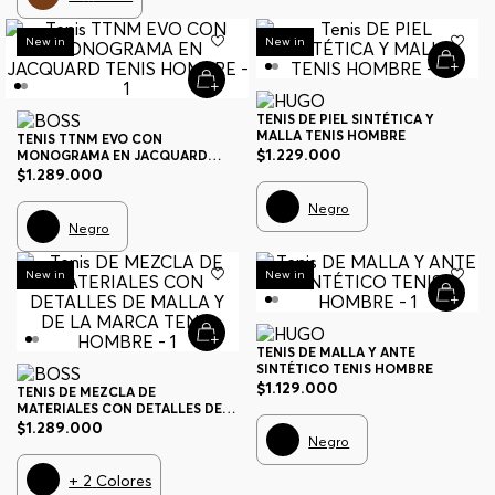
New in
New in
TENIS DE PIEL SINTÉTICA Y
MALLA TENIS HOMBRE
TENIS TTNM EVO CON
$
1
.
229
.
000
MONOGRAMA EN JACQUARD
TENIS HOMBRE
$
1
.
289
.
000
Negro
Negro
New in
New in
TENIS DE MALLA Y ANTE
SINTÉTICO TENIS HOMBRE
$
1
.
129
.
000
TENIS DE MEZCLA DE
MATERIALES CON DETALLES DE
MALLA Y DE LA MARCA TENIS
$
1
.
289
.
000
HOMBRE
Negro
+
2
Colores