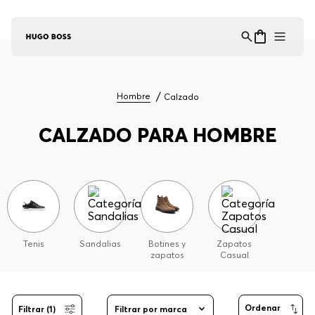
Asistente Virtual
−
⋮
en línea
Hombre
Calzado
CALZADO PARA HOMBRE
Tenis
Sandalias
Botines y
Zapatos
zapatos
Casual
Filtrar (1)
Filtrar por marca