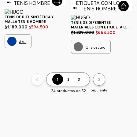
TENIS DE PIEL SINTÉTICA Y
MALLA TENIS HOMBRE
TENIS DE DIFERENTES
$
1
.
189
.
000
$
594
.
500
MATERIALES CON ETIQUETA CON
LOGO TENIS HOMBRE
$
1
.
329
.
000
$
664
.
500
Azul
Gris oscuro
1
2
3
Siguiente
24
productos de
52