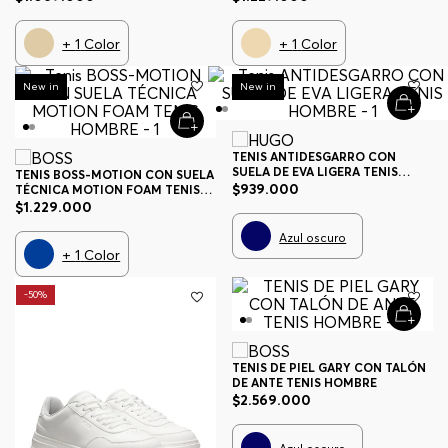
+
1
Color
+
1
Color
New in
New in
TENIS ANTIDESGARRO CON
SUELA DE EVA LIGERA TENIS
TENIS BOSS-MOTION CON SUELA
HOMBRE
$
939
.
000
TÉCNICA MOTION FOAM TENIS
HOMBRE
$
1
.
229
.
000
Azul oscuro
+
1
Color
-
50%
TENIS DE PIEL GARY CON TALÓN
DE ANTE TENIS HOMBRE
$
2
.
569
.
000