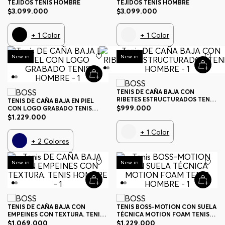
TEJIDOS TENIS HOMBRE
TEJIDOS TENIS HOMBRE
$
3
.
099
.
000
$
3
.
099
.
000
+
1
Color
+
1
Color
New in
New in
TENIS DE CAÑA BAJA CON
RIBETES ESTRUCTURADOS TENIS
TENIS DE CAÑA BAJA EN PIEL
HOMBRE
$
999
.
000
CON LOGO GRABADO TENIS
HOMBRE
$
1
.
229
.
000
+
1
Color
+
2
Colores
New in
New in
TENIS DE CAÑA BAJA CON
TENIS BOSS-MOTION CON SUELA
EMPEINES CON TEXTURA. TENIS
TÉCNICA MOTION FOAM TENIS
HOMBRE
HOMBRE
$
1
.
069
.
000
$
1
.
229
.
000