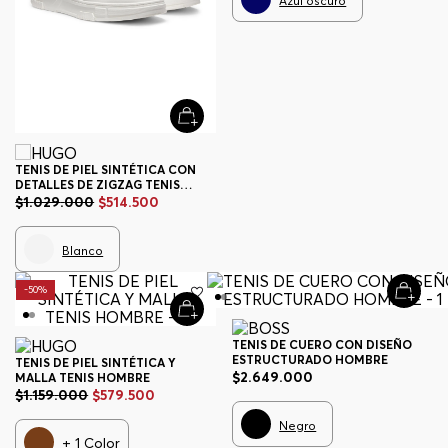
Azul oscuro
TENIS DE PIEL SINTÉTICA CON
DETALLES DE ZIGZAG TENIS
HOMBRE
$
1
.
029
.
000
$
514
.
500
Blanco
-
50%
TENIS DE CUERO CON DISEÑO
ESTRUCTURADO HOMBRE
TENIS DE PIEL SINTÉTICA Y
$
2
.
649
.
000
MALLA TENIS HOMBRE
$
1
.
159
.
000
$
579
.
500
Negro
+
1
Color