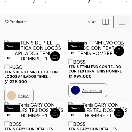
52
Productos
New in
New in
TENIS TTNM EVO CON TEJIDO
CON TEXTURA TENIS HOMBRE
TENIS DE PIEL SINTÉTICA CON
$
1
.
999
.
000
LOGOS APILADOS TENIS
HOMBRE
$
1
.
229
.
000
Azul oscuro
Beige
New in
New in
TENIS GARY CON DETALLES
TENIS GARY CON DETALLES