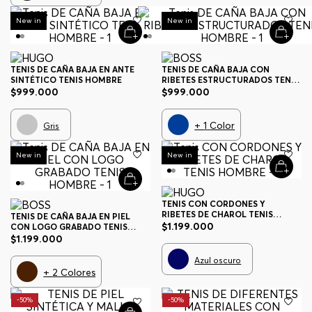
New in
New in
TENIS DE CAÑA BAJA EN ANTE
TENIS DE CAÑA BAJA CON
SINTÉTICO TENIS HOMBRE
RIBETES ESTRUCTURADOS TENIS
HOMBRE
$
999
.
000
$
999
.
000
+
1
Color
Gris
New in
New in
TENIS CON CORDONES Y
RIBETES DE CHAROL TENIS
TENIS DE CAÑA BAJA EN PIEL
HOMBRE
$
1
.
199
.
000
CON LOGO GRABADO TENIS
HOMBRE
$
1
.
199
.
000
Azul oscuro
+
2
Colores
-
50%
-
50%