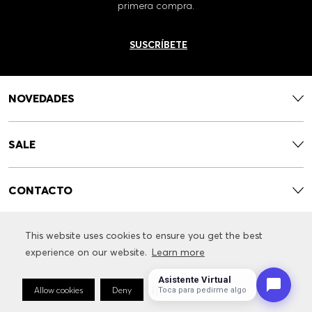
primera compra.
SUSCRÍBETE
NOVEDADES
SALE
CONTACTO
This website uses cookies to ensure you get the best
This website uses cookies to ensure you get the best
SERVICIOS
experience on our website.
experience on our website.
Learn more
Learn more
Asistente Virtual
INFORMACIÓN RELACIONADA CON LA MARCA
Allow cookies
Allow cookies
Deny
Deny
Cookie Preferences
Cookie Preferences
Toca para pedirme algo