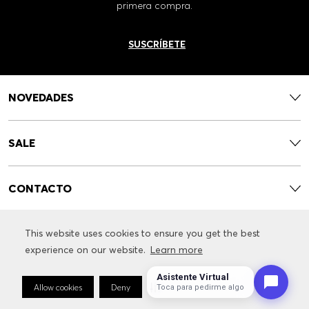
primera compra.
SUSCRÍBETE
NOVEDADES
SALE
CONTACTO
This website uses cookies to ensure you get the best
This website uses cookies to ensure you get the best
SERVICIOS
experience on our website.
experience on our website.
Learn more
Learn more
Asistente Virtual
INFORMACIÓN RELACIONADA CON LA MARCA
Allow cookies
Allow cookies
Deny
Deny
Cookie Preferences
Cookie Preferences
Toca para pedirme algo