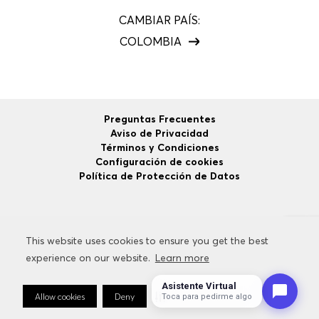
Newsletter HUGO BOSS
Entérese primero que nadie de las ofertas especiales,
This website uses cookies to ensure you get the best
This website uses cookies to ensure you get the best
novedades, eventos y obtén un 10% de descuento en tu
experience on our website.
experience on our website.
Learn more
Learn more
primera compra.
Asistente Virtual
Allow cookies
Allow cookies
Deny
Deny
Cookie Preferences
Cookie Preferences
Toca para pedirme algo
SUSCRÍBETE