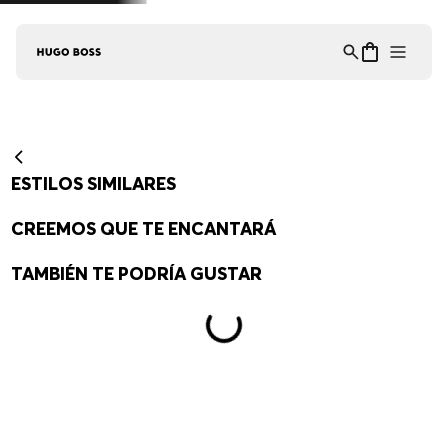
Asistente Virtual
−
⋮
en línea
ESTILOS SIMILARES
-
50%
-
50%