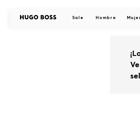
Sale
Hombre
Muje
¡L
Ve
se