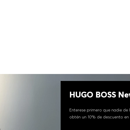
HUGO BOSS New
Enterese primero que nadie de l
obtén un 10% de descuento en 