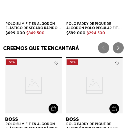
POLO SLIM FIT EN ALGODÓN
POLO PADDY DE PIQUÉ DE
ELÁSTICO DE SECADO RÁPIDO
ALGODÓN POLO REGULAR FIT
POLO SLIM FIT HOMBRE
HOMBRE
$
699
.
000
$
349
.
500
$
589
.
000
$
294
.
500
+
2
Colores
+
6
Colores
CREEMOS QUE TE ENCANTARÁ
-
50%
-
50%