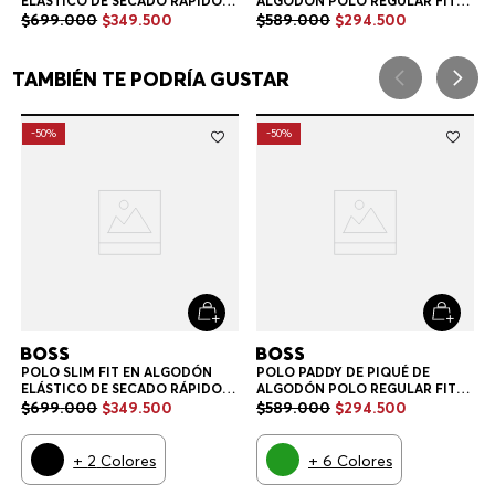
POLO SLIM FIT EN ALGODÓN
POLO PADDY DE PIQUÉ DE
ELÁSTICO DE SECADO RÁPIDO
ALGODÓN POLO REGULAR FIT
POLO SLIM FIT HOMBRE
HOMBRE
$
699
.
000
$
349
.
500
$
589
.
000
$
294
.
500
+
2
Colores
+
6
Colores
TAMBIÉN TE PODRÍA GUSTAR
-
50%
-
50%