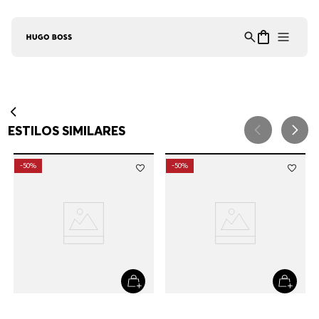
Asistente Virtual
−
⋮
en línea
ESTILOS SIMILARES
-
50%
-
50%