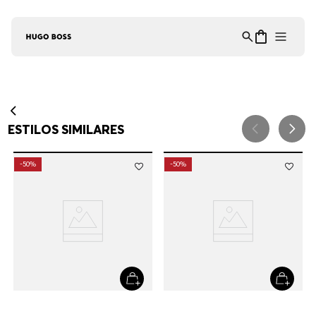
Asistente Virtual
−
⋮
en línea
ESTILOS SIMILARES
-
50%
-
50%