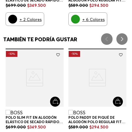
POLO SLIM FIT EN ALGODÓN
POLO PADDY DE PIQUÉ DE
ELÁSTICO DE SECADO RÁPIDO
ALGODÓN POLO REGULAR FIT
POLO SLIM FIT HOMBRE
HOMBRE
$
699
.
000
$
349
.
500
$
589
.
000
$
294
.
500
+
2
Colores
+
6
Colores
TAMBIÉN TE PODRÍA GUSTAR
-
50%
-
50%