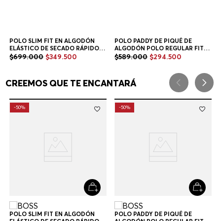
POLO SLIM FIT EN ALGODÓN
POLO PADDY DE PIQUÉ DE
ELÁSTICO DE SECADO RÁPIDO
ALGODÓN POLO REGULAR FIT
POLO SLIM FIT HOMBRE
HOMBRE
$
699
.
000
$
349
.
500
$
589
.
000
$
294
.
500
+
2
Colores
+
6
Colores
CREEMOS QUE TE ENCANTARÁ
-
50%
-
50%