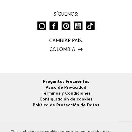
SÍGUENOS:
CAMBIAR PAÍS:
COLOMBIA
Preguntas Frecuentes
Aviso de Privacidad
Términos y Condiciones
Configuración de cookies
Política de Protección de Datos
©
2026
HUGO BOSS
Todos los Derechos Reservados.
This website uses cookies to ensure you get the best
This website uses cookies to ensure you get the best