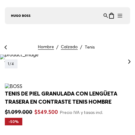
Asistente Virtual
−
⋮
en línea
Hombre
Calzado
Tenis
1
/
4
TENIS DE PIEL GRANULADA CON LENGÜETA
TRASERA EN CONTRASTE TENIS HOMBRE
$
1
.
099
.
000
$
549
.
500
Precio IVA y tasas incl.
-
50%