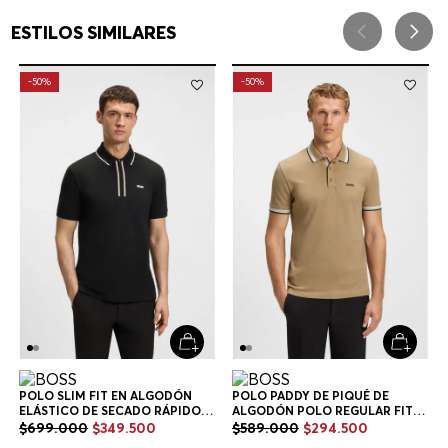
ESTILOS SIMILARES
-
50%
-
50%
POLO SLIM FIT EN ALGODÓN
POLO PADDY DE PIQUÉ DE
ELÁSTICO DE SECADO RÁPIDO
ALGODÓN POLO REGULAR FIT
POLO SLIM FIT HOMBRE
HOMBRE
$
699
.
000
$
349
.
500
$
589
.
000
$
294
.
500