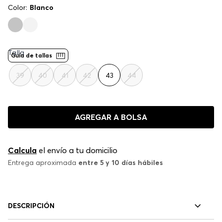
Color:
Blanco
Talla
Guía de tallas
39
40
41
42
43
44
AGREGAR A BOLSA
Calcula
el envío a tu domicilio
Entrega aproximada
entre 5 y 10 días hábiles
DESCRIPCIÓN