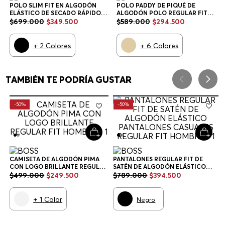
POLO SLIM FIT EN ALGODÓN
POLO PADDY DE PIQUÉ DE
ELÁSTICO DE SECADO RÁPIDO
ALGODÓN POLO REGULAR FIT
POLO SLIM FIT HOMBRE
HOMBRE
$
699
.
000
$
349
.
500
$
589
.
000
$
294
.
500
+
2
Colores
+
6
Colores
TAMBIÉN TE PODRÍA GUSTAR
-
50%
-
50%
CAMISETA DE ALGODÓN PIMA
PANTALONES REGULAR FIT DE
CON LOGO BRILLANTE REGULAR
SATÉN DE ALGODÓN ELÁSTICO
FIT HOMBRE
PANTALONES CASUALES REGULAR
$
499
.
000
$
249
.
500
$
789
.
000
$
394
.
500
FIT HOMBRE
+
1
Color
Negro