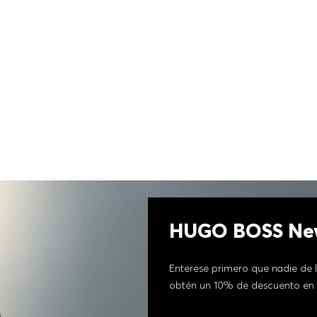
HUGO BOSS New
Enterese primero que nadie de l
obtén un 10% de descuento en 