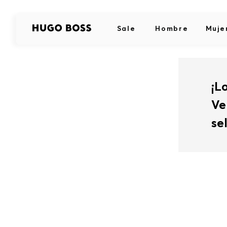
Sale
Hombre
Muje
¡L
Ve
se