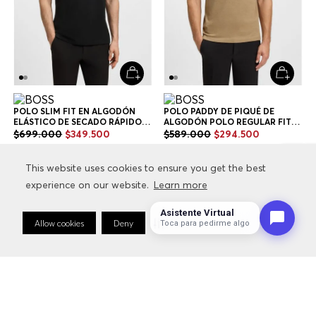
POLO SLIM FIT EN ALGODÓN
POLO PADDY DE PIQUÉ DE
ELÁSTICO DE SECADO RÁPIDO
ALGODÓN POLO REGULAR FIT
POLO SLIM FIT HOMBRE
HOMBRE
$
699
.
000
$
349
.
500
$
589
.
000
$
294
.
500
+
2
Colores
+
6
Colores
This website uses cookies to ensure you get the best
This website uses cookies to ensure you get the best
experience on our website.
experience on our website.
Learn more
Learn more
Asistente Virtual
Allow cookies
Allow cookies
Deny
Deny
Cookie Preferences
Cookie Preferences
Toca para pedirme algo
Hombre
Ropa
Camisas