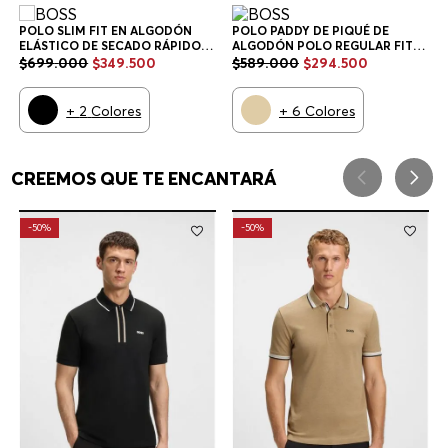
POLO SLIM FIT EN ALGODÓN
POLO PADDY DE PIQUÉ DE
ELÁSTICO DE SECADO RÁPIDO
ALGODÓN POLO REGULAR FIT
POLO SLIM FIT HOMBRE
HOMBRE
$
699
.
000
$
349
.
500
$
589
.
000
$
294
.
500
+
2
Colores
+
6
Colores
CREEMOS QUE TE ENCANTARÁ
-
50%
-
50%