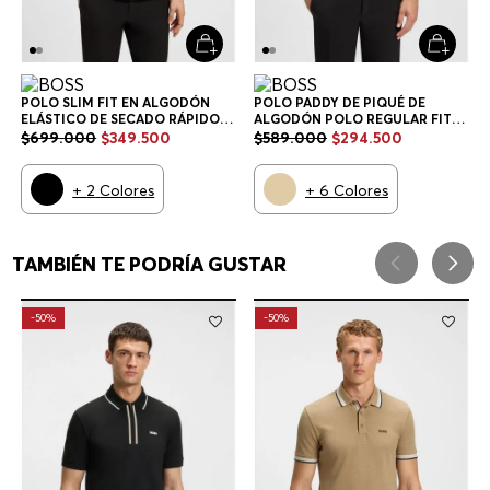
POLO SLIM FIT EN ALGODÓN
POLO PADDY DE PIQUÉ DE
ELÁSTICO DE SECADO RÁPIDO
ALGODÓN POLO REGULAR FIT
POLO SLIM FIT HOMBRE
HOMBRE
$
699
.
000
$
349
.
500
$
589
.
000
$
294
.
500
+
2
Colores
+
6
Colores
TAMBIÉN TE PODRÍA GUSTAR
-
50%
-
50%