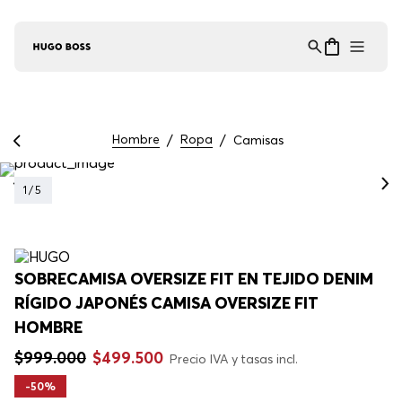
Asistente Virtual
−
⋮
en línea
Hombre
Ropa
Camisas
1
/
5
SOBRECAMISA OVERSIZE FIT EN TEJIDO DENIM
RÍGIDO JAPONÉS CAMISA OVERSIZE FIT
HOMBRE
$
999
.
000
$
499
.
500
Precio IVA y tasas incl.
-
50%