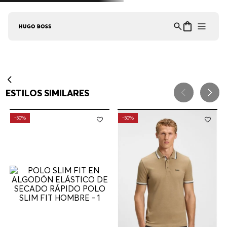
Asistente Virtual
−
⋮
en línea
¡Lo sentimos! No encontramos esa página.
Verifique la dirección URL o explore
nuestra selección de productos a
continuación.
RECOMENDADO PARA TI
MUJER
HOMBRE