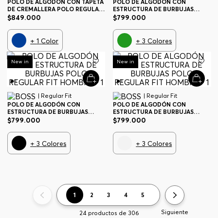
POLO DE ALGODÓN CON TAPETA
POLO DE ALGODÓN CON
DE CREMALLERA POLO REGULAR
ESTRUCTURA DE BURBUJAS
FIT HOMBRE
POLO REGULAR FIT HOMBRE
$
849
.
000
$
799
.
000
+
1
Color
+
3
Colores
New in
New in
| Regular Fit
| Regular Fit
POLO DE ALGODÓN CON
POLO DE ALGODÓN CON
ESTRUCTURA DE BURBUJAS
ESTRUCTURA DE BURBUJAS
POLO REGULAR FIT HOMBRE
POLO REGULAR FIT HOMBRE
$
799
.
000
$
799
.
000
+
3
Colores
+
3
Colores
1
2
3
4
5
Siguiente
24
productos de
306