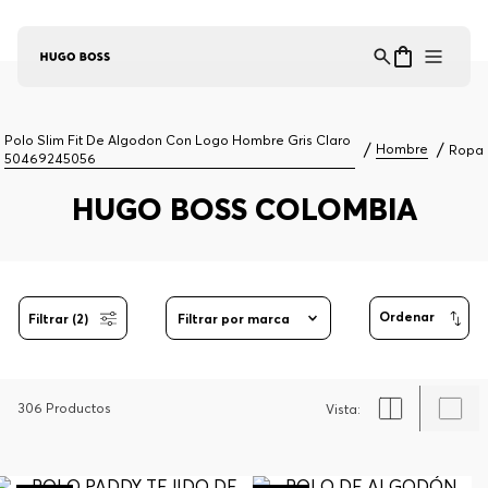
Asistente Virtual
−
⋮
en línea
Polo Slim Fit De Algodon Con Logo Hombre Gris Claro
Hombre
Ropa
50469245056
HUGO BOSS COLOMBIA
Filtrar (2)
Filtrar por marca
306
Productos