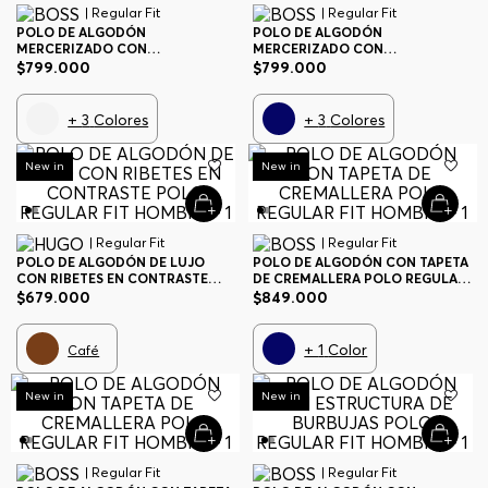
| Regular Fit
| Regular Fit
POLO DE ALGODÓN
POLO DE ALGODÓN
MERCERIZADO CON
MERCERIZADO CON
MONOGRAMA DOUBLE B POLO
MONOGRAMA DOUBLE B POLO
$
799
.
000
$
799
.
000
REGULAR FIT HOMBRE
REGULAR FIT HOMBRE
+
3
Colores
+
3
Colores
New in
New in
| Regular Fit
| Regular Fit
POLO DE ALGODÓN DE LUJO
POLO DE ALGODÓN CON TAPETA
CON RIBETES EN CONTRASTE
DE CREMALLERA POLO REGULAR
POLO REGULAR FIT HOMBRE
FIT HOMBRE
$
679
.
000
$
849
.
000
+
1
Color
Café
New in
New in
| Regular Fit
| Regular Fit