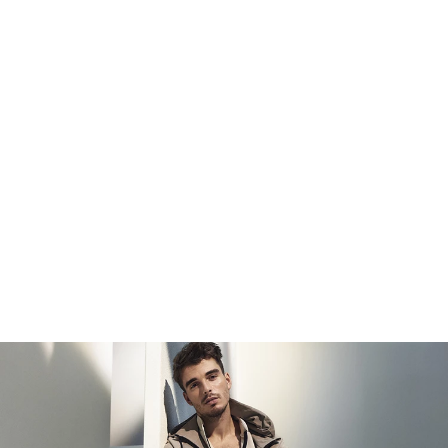
nuestros
pantalones
para lograr una apariencia elegante y
moderna. Completa tu outfit con nuestra selección de
accesorios