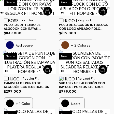
New in
New in
| Regular Fit
| Regular Fit
POLO PADDY TEJIDO DE
POLO DE ALGODÓN INTERLOCK
ALGODÓN CON RAYAS
CON LOGO APILADO POLO
HORIZONTALES POLO REGULAR
REGULAR FIT HOMBRE
$
849
.
000
$
659
.
000
FIT HOMBRE
+
2
Colores
Azul oscuro
New in
New in
| Regular Fit
| Relaxed Fit
CAMISETA DE PUNTO DE
SUDADERA DE ALGODÓN CON
ALGODÓN CON ILUSTRACIÓN
RAYAS DE PUNTOS SALTADOS
ESTAMPADA PLAYERA REGULAR
SUDADERA RELAXED FIT HOMBRE
$
299
.
000
$
999
.
000
FIT HOMBRE
+
1
Color
Negro