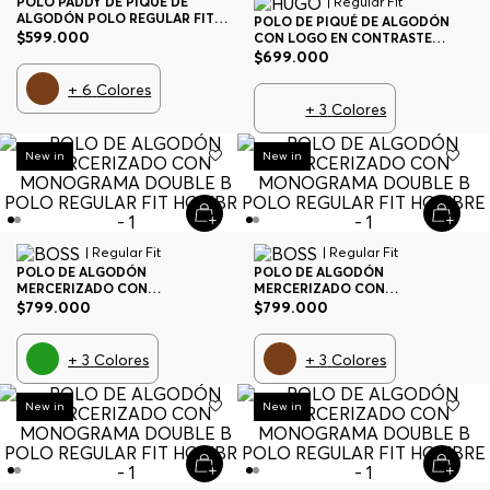
POLO PADDY DE PIQUÉ DE
| Regular Fit
ALGODÓN POLO REGULAR FIT
POLO DE PIQUÉ DE ALGODÓN
HOMBRE
$
599
.
000
CON LOGO EN CONTRASTE
POLO REGULAR FIT HOMBRE
$
699
.
000
+
6
Colores
+
3
Colores
New in
New in
| Regular Fit
| Regular Fit
POLO DE ALGODÓN
POLO DE ALGODÓN
MERCERIZADO CON
MERCERIZADO CON
MONOGRAMA DOUBLE B POLO
MONOGRAMA DOUBLE B POLO
$
799
.
000
$
799
.
000
REGULAR FIT HOMBRE
REGULAR FIT HOMBRE
+
3
Colores
+
3
Colores
New in
New in