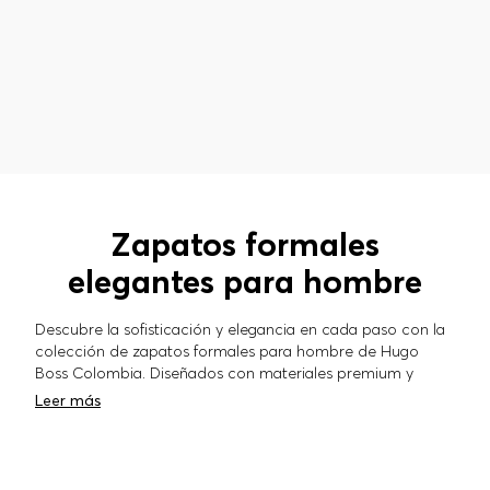
Zapatos formales
elegantes para hombre
Descubre la sofisticación y elegancia en cada paso con la
colección de zapatos formales para hombre de Hugo
Boss Colombia. Diseñados con materiales premium y
acabados excepcionales, que brindan la comodidad
Leer más
necesaria, estos zapatos son el complemento ideal para
un look impecable en cualquier ocasión especial o en el
entorno laboral. Combínalos con nuestras exclusivas
camisas
para hombre para un estilo refinado o con