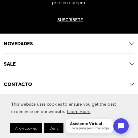
primera compra.
SUSCRÍBETE
NOVEDADES
SALE
CONTACTO
This website uses cookies to ensure you get the best
This website uses cookies to ensure you get the best
SERVICIOS
experience on our website.
experience on our website.
Learn more
Learn more
Asistente Virtual
INFORMACIÓN RELACIONADA CON LA MARCA
Allow cookies
Allow cookies
Deny
Deny
Cookie Preferences
Cookie Preferences
Toca para pedirme algo