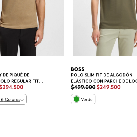
 DE PIQUÉ DE
POLO SLIM FIT DE ALGODÓN
OLO REGULAR FIT
ELÁSTICO CON PARCHE DE LO
$
294
.
500
$
499
.
000
$
249
.
500
POLO SLIM FIT HOMBRE
6
Colores
Verde