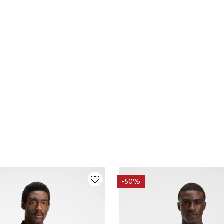
-
50%