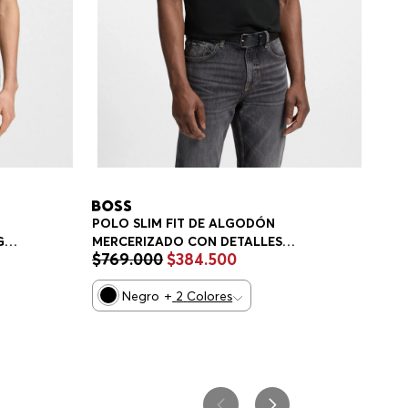
POLO SLIM FIT DE ALGODÓN
MERCERIZADO CON DETALLES
GO
$
769
.
000
$
384
.
500
ESTRUCTURADOS POLO SLIM FIT
HOMBRE
Negro
+
2
Colores