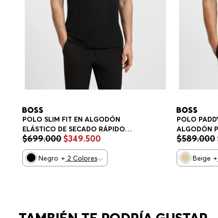
POLO SLIM FIT EN ALGODÓN
POLO PADDY
ELÁSTICO DE SECADO RÁPIDO
ALGODÓN P
$
699
.
000
$
349
.
500
$
589
.
000
POLO SLIM FIT HOMBRE
HOMBRE
Negro
+
2
Colores
Beige
+