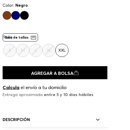
Color:
Negro
Talla
Guía de tallas
S
M
L
XL
XXL
AGREGAR A BOLSA
Calcula
el envío a tu domicilio
Entrega aproximada
entre 5 y 10 días hábiles
DESCRIPCIÓN