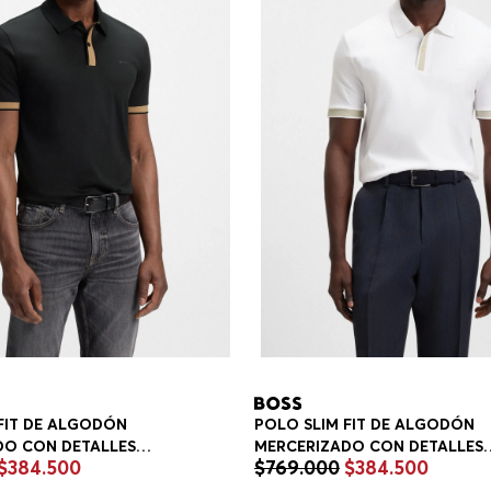
FIT DE ALGODÓN
POLO SLIM FIT DE ALGODÓN
DO CON DETALLES
MERCERIZADO CON DETALLES
$
384
.
500
$
769
.
000
$
384
.
500
DOS POLO SLIM FIT
ESTRUCTURADOS POLO SLIM F
HOMBRE