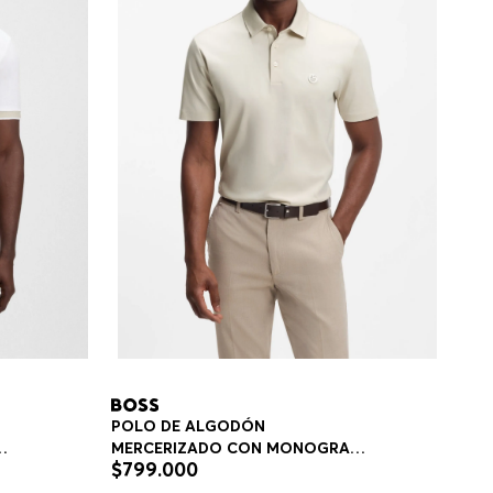
POLO DE ALGODÓN
MERCERIZADO CON MONOGRAMA
$
799
.
000
IT
DOUBLE B POLO REGULAR FIT
HOMBRE