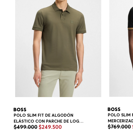
POLO SLIM 
POLO SLIM FIT DE ALGODÓN
MERCERIZA
ELÁSTICO CON PARCHE DE LOGO
$
769
.
000
$
499
.
000
$
249
.
500
ESTRUCTURA
POLO SLIM FIT HOMBRE
HOMBRE