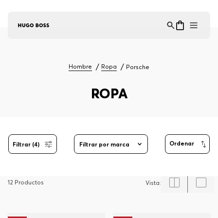
Asistente Virtual
−
⋮
en línea
Hombre
Ropa
Porsche
ROPA
Filtrar (4)
Filtrar por marca
12
Productos