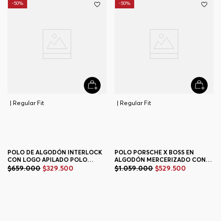
-
50%
-
50%
| Regular Fit
POLO PORSCHE X BOSS EN
ALGODÓN MERCERIZADO CON
JACQUARD DE PATA DE GALLO
$
1
.
059
.
000
$
529
.
500
| Regular Fit
POLO REGULAR FIT HOMBRE
POLO DE ALGODÓN INTERLOCK
CON LOGO APILADO POLO
+
1
Color
REGULAR FIT HOMBRE
$
659
.
000
$
329
.
500
+
2
Colores