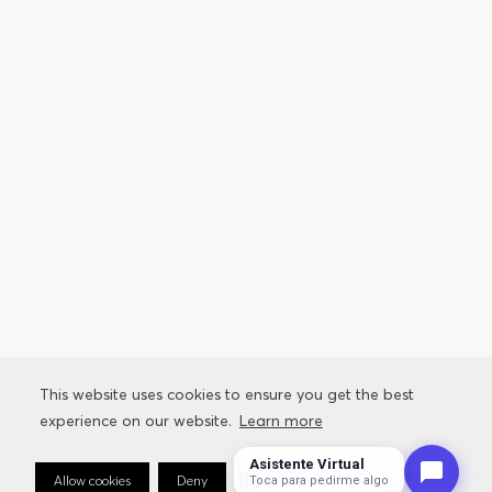
This website uses cookies to ensure you get the best
This website uses cookies to ensure you get the best
experience on our website.
experience on our website.
Learn more
Learn more
Asistente Virtual
Allow cookies
Allow cookies
Deny
Deny
Cookie Preferences
Cookie Preferences
Toca para pedirme algo