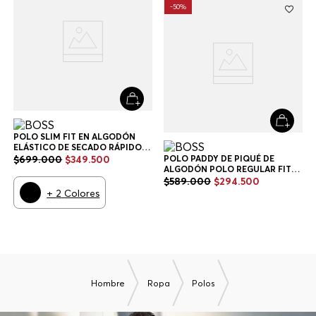
+
6
Colores
POLO SLIM FIT EN ALGODÓN
ELÁSTICO DE SECADO RÁPIDO
POLO SLIM FIT HOMBRE
$
699
.
000
$
349
.
500
+
2
Colores
TAMBIÉN TE PODRÍA GUSTAR
-
50%
-
50%