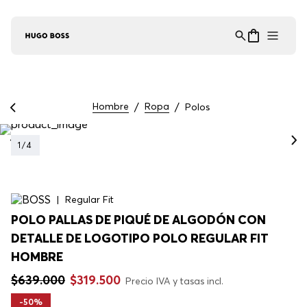
Asistente Virtual
−
⋮
en línea
Hombre
Ropa
Polos
1
/
4
Regular Fit
POLO PALLAS DE PIQUÉ DE ALGODÓN CON
DETALLE DE LOGOTIPO POLO REGULAR FIT
HOMBRE
$
639
.
000
$
319
.
500
Precio IVA y tasas incl.
-
50%