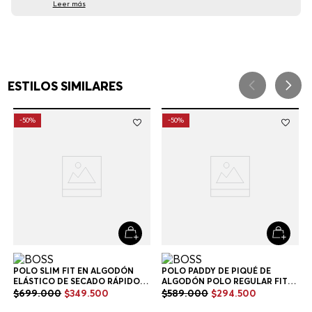
Leer más
ESTILOS SIMILARES
-
50%
-
50%
POLO PADDY DE PIQUÉ DE
ALGODÓN POLO REGULAR FIT
HOMBRE
$
589
.
000
$
294
.
500
+
6
Colores