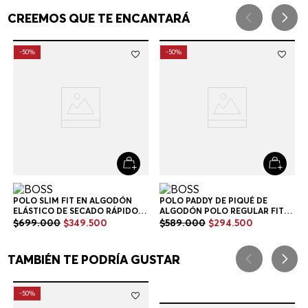
POLO SLIM FIT EN ALGODÓN
ELÁSTICO DE SECADO RÁPIDO
POLO SLIM FIT HOMBRE
$
699
.
000
$
349
.
500
+
2
Colores
CREEMOS QUE TE ENCANTARÁ
-
50%
-
50%
POLO PADDY DE PIQUÉ DE
ALGODÓN POLO REGULAR FIT
HOMBRE
$
589
.
000
$
294
.
500