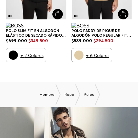
POLO SLIM FIT EN ALGODÓN
POLO PADDY DE PIQUÉ DE
ELÁSTICO DE SECADO RÁPIDO
ALGODÓN POLO REGULAR FIT
POLO SLIM FIT HOMBRE
HOMBRE
$
699
.
000
$
349
.
500
$
589
.
000
$
294
.
500
+
2
Colores
+
6
Colores
Hombre
Ropa
Polos