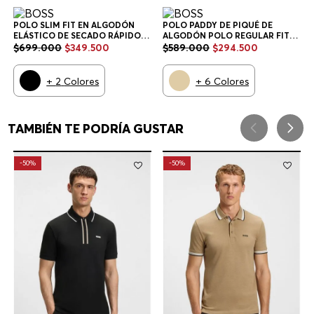
POLO SLIM FIT EN ALGODÓN
POLO PADDY DE PIQUÉ DE
ELÁSTICO DE SECADO RÁPIDO
ALGODÓN POLO REGULAR FIT
POLO SLIM FIT HOMBRE
HOMBRE
$
699
.
000
$
349
.
500
$
589
.
000
$
294
.
500
+
2
Colores
+
6
Colores
TAMBIÉN TE PODRÍA GUSTAR
-
50%
-
50%