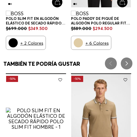
POLO SLIM FIT EN ALGODÓN
POLO PADDY DE PIQUÉ DE
ELÁSTICO DE SECADO RÁPIDO
ALGODÓN POLO REGULAR FIT
POLO SLIM FIT HOMBRE
HOMBRE
$
699
.
000
$
349
.
500
$
589
.
000
$
294
.
500
+
2
Colores
+
6
Colores
TAMBIÉN TE PODRÍA GUSTAR
-
50%
-
50%