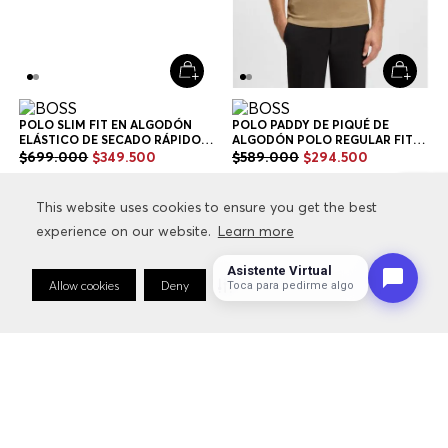
POLO SLIM FIT EN ALGODÓN
POLO PADDY DE PIQUÉ DE
ELÁSTICO DE SECADO RÁPIDO
ALGODÓN POLO REGULAR FIT
POLO SLIM FIT HOMBRE
HOMBRE
$
699
.
000
$
349
.
500
$
589
.
000
$
294
.
500
+
2
Colores
+
6
Colores
This website uses cookies to ensure you get the best
This website uses cookies to ensure you get the best
experience on our website.
experience on our website.
Learn more
Learn more
Asistente Virtual
Allow cookies
Allow cookies
Deny
Deny
Cookie Preferences
Cookie Preferences
Toca para pedirme algo
Hombre
Ropa
Polos