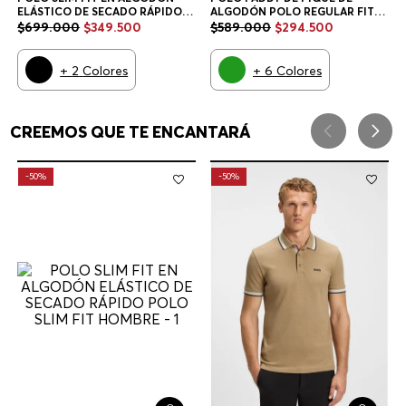
ELÁSTICO DE SECADO RÁPIDO
ALGODÓN POLO REGULAR FIT
POLO SLIM FIT HOMBRE
HOMBRE
$
699
.
000
$
349
.
500
$
589
.
000
$
294
.
500
+
2
Colores
+
6
Colores
CREEMOS QUE TE ENCANTARÁ
-
50%
-
50%