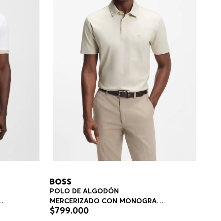
POLO DE ALGODÓN
MERCERIZADO CON MONOGRAMA
$
799
.
000
IT
DOUBLE B POLO REGULAR FIT
HOMBRE