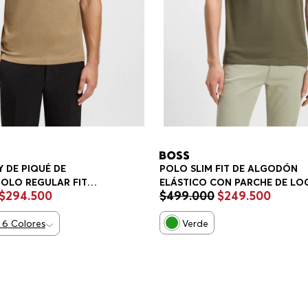
 DE PIQUÉ DE
POLO SLIM FIT DE ALGODÓN
OLO REGULAR FIT
ELÁSTICO CON PARCHE DE LO
$
294
.
500
$
499
.
000
$
249
.
500
POLO SLIM FIT HOMBRE
6
Colores
Verde