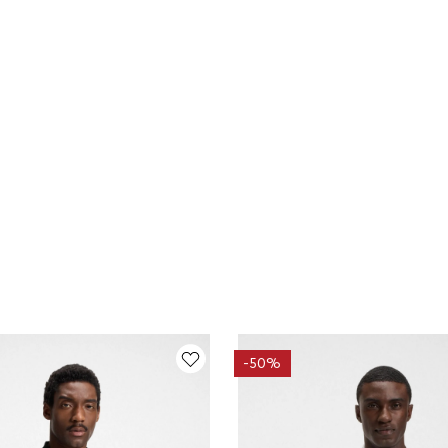
-
50%