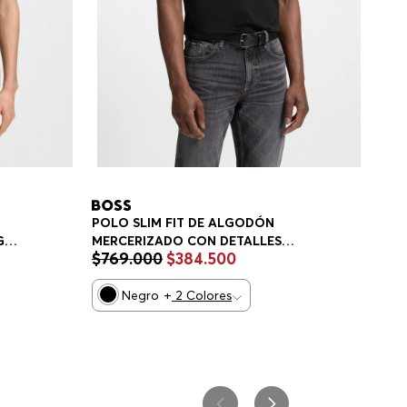
POLO SLIM FIT DE ALGODÓN
MERCERIZADO CON DETALLES
GO
$
769
.
000
$
384
.
500
ESTRUCTURADOS POLO SLIM FIT
HOMBRE
Negro
+
2
Colores