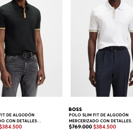
FIT DE ALGODÓN
POLO SLIM FIT DE ALGODÓN
DO CON DETALLES
MERCERIZADO CON DETALLES
$
384
.
500
$
769
.
000
$
384
.
500
DOS POLO SLIM FIT
ESTRUCTURADOS POLO SLIM F
HOMBRE