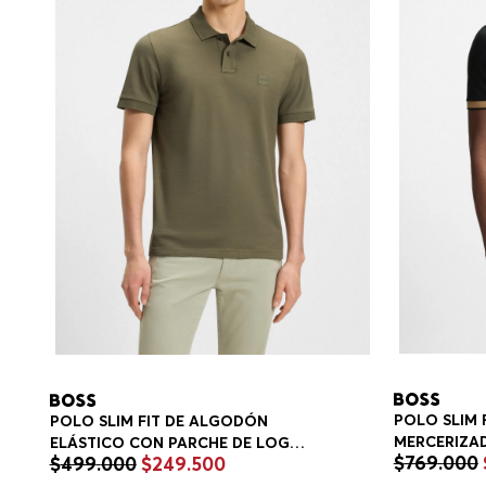
POLO SLIM 
POLO SLIM FIT DE ALGODÓN
MERCERIZA
ELÁSTICO CON PARCHE DE LOGO
$
769
.
000
$
499
.
000
$
249
.
500
ESTRUCTURA
POLO SLIM FIT HOMBRE
HOMBRE