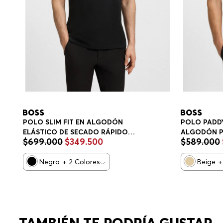
POLO SLIM FIT EN ALGODÓN
POLO PADDY
ELÁSTICO DE SECADO RÁPIDO
ALGODÓN P
$
699
.
000
$
349
.
500
$
589
.
000
POLO SLIM FIT HOMBRE
HOMBRE
Negro
+
2
Colores
Beige
+