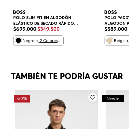
POLO SLIM FIT EN ALGODÓN
POLO PADDY
ELÁSTICO DE SECADO RÁPIDO
ALGODÓN P
$
699
.
000
$
349
.
500
$
589
.
000
POLO SLIM FIT HOMBRE
HOMBRE
Negro
+
2
Colores
Beige
+
TAMBIÉN TE PODRÍA GUSTAR
-
50%
New in