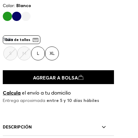
Color:
Blanco
Talla
Guía de tallas
S
M
L
XL
AGREGAR A BOLSA
Calcula
el envío a tu domicilio
Entrega aproximada
entre 5 y 10 días hábiles
DESCRIPCIÓN