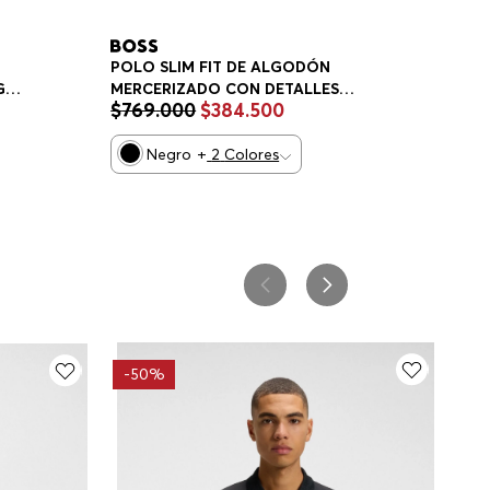
POLO SLIM FIT DE ALGODÓN
MERCERIZADO CON DETALLES
GO
$
769
.
000
$
384
.
500
ESTRUCTURADOS POLO SLIM FIT
HOMBRE
Negro
+
2
Colores
-
50%