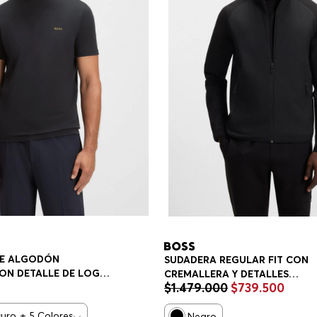
DE ALGODÓN
SUDADERA REGULAR FIT CON
ON DETALLE DE LOGO
CREMALLERA Y DETALLES
$
1
.
479
.
000
$
739
.
500
IT HOMBRE
REFLECTANTES DECORATIVOS
SUDADERA REGULAR FIT HOMB
curo
+
5
Colores
Negro