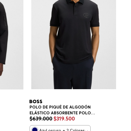
POLO DE PIQUÉ DE ALGODÓN
ELÁSTICO ABSORBENTE POLO
$
639
.
000
$
319
.
500
REGULAR FIT HOMBRE
RE
Azul oscuro
+
2
Colores