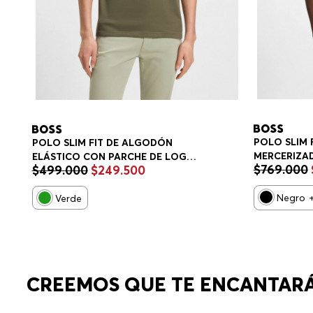
POLO SLIM 
POLO SLIM FIT DE ALGODÓN
MERCERIZA
ELÁSTICO CON PARCHE DE LOGO
$
769
.
000
$
499
.
000
$
249
.
500
ESTRUCTURA
POLO SLIM FIT HOMBRE
HOMBRE
Negro
Verde
CREEMOS QUE TE ENCANTAR