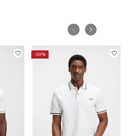
-
50%