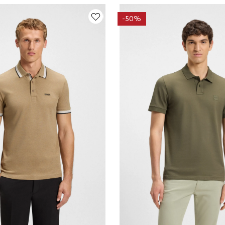
-
50%