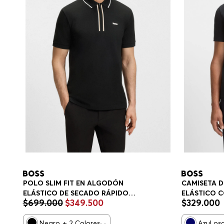
POLO SLIM FIT EN ALGODÓN
CAMISETA 
ELÁSTICO DE SECADO RÁPIDO
ELÁSTICO C
$
699
.
000
$
349
.
500
$
329
.
000
POLO SLIM FIT HOMBRE
REGULAR F
Negro
+
2
Colores
Azul os