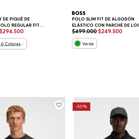
 DE PIQUÉ DE
POLO SLIM FIT DE ALGODÓN
OLO REGULAR FIT
ELÁSTICO CON PARCHE DE LO
$
294
.
500
$
499
.
000
$
249
.
500
POLO SLIM FIT HOMBRE
6
Colores
Verde
-
50%