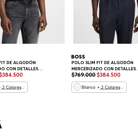
FIT DE ALGODÓN
POLO SLIM FIT DE ALGODÓN
DO CON DETALLES
MERCERIZADO CON DETALLES
$
384
.
500
$
769
.
000
$
384
.
500
DOS POLO SLIM FIT
ESTRUCTURADOS POLO SLIM F
HOMBRE
+
2
Colores
Blanco
+
2
Colores
Á