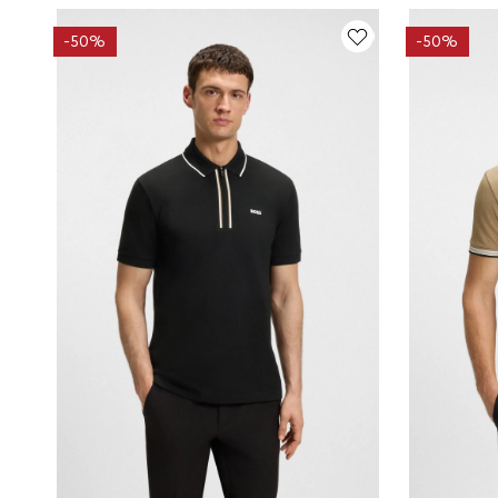
-
50%
-
50%