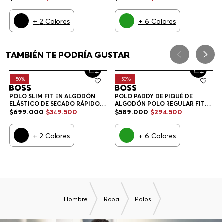
POLO SLIM FIT EN ALGODÓN
POLO PADDY DE PIQUÉ DE
ELÁSTICO DE SECADO RÁPIDO
ALGODÓN POLO REGULAR FIT
POLO SLIM FIT HOMBRE
HOMBRE
$
699
.
000
$
349
.
500
$
589
.
000
$
294
.
500
+
2
Colores
+
6
Colores
CREEMOS QUE TE ENCANTARÁ
-
50%
-
50%