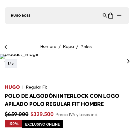
Asistente Virtual
−
⋮
en línea
Hombre
Ropa
Polos
1
/
5
Regular Fit
POLO DE ALGODÓN INTERLOCK CON LOGO
APILADO POLO REGULAR FIT HOMBRE
$
659
.
000
$
329
.
500
Precio IVA y tasas incl.
-
50%
EXCLUSIVO ONLINE