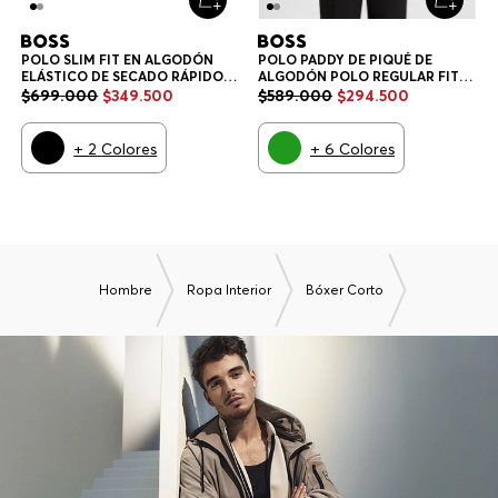
POLO SLIM FIT EN ALGODÓN
ELÁSTICO DE SECADO RÁPIDO
POLO SLIM FIT HOMBRE
$
699
.
000
$
349
.
500
+
2
Colores
TAMBIÉN TE PODRÍA GUSTAR
-
50%
-
50%