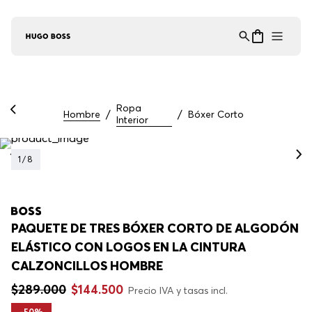
Asistente Virtual
−
⋮
en línea
Ropa
Hombre
Bóxer Corto
Interior
1
/
8
PAQUETE DE TRES BÓXER CORTO DE ALGODÓN
ELÁSTICO CON LOGOS EN LA CINTURA
CALZONCILLOS HOMBRE
$
289
.
000
$
144
.
500
Precio IVA y tasas incl.
-
50%