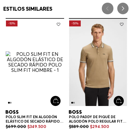
ESTILOS SIMILARES
-
50%
-
50%
POLO SLIM FIT EN ALGODÓN
POLO PADDY DE PIQUÉ DE
ELÁSTICO DE SECADO RÁPIDO
ALGODÓN POLO REGULAR FIT
POLO SLIM FIT HOMBRE
HOMBRE
$
699
.
000
$
349
.
500
$
589
.
000
$
294
.
500