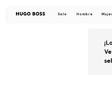
Sale
Hombre
Muje
¡L
Ve
se