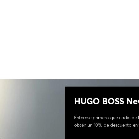
HUGO BOSS New
Enterese primero que nadie de l
obtén un 10% de descuento en 