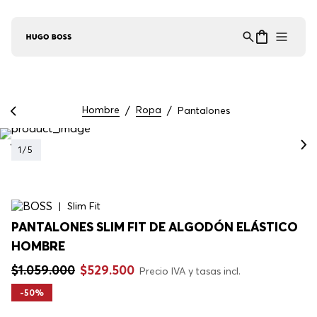
Asistente Virtual
−
⋮
en línea
Hombre
Ropa
Pantalones
1
/
5
Slim Fit
PANTALONES SLIM FIT DE ALGODÓN ELÁSTICO
HOMBRE
$
1
.
059
.
000
$
529
.
500
Precio IVA y tasas incl.
-
50%