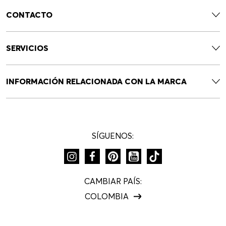
Newsletter HUGO BOSS
Entérese primero que nadie de las ofertas especiales,
novedades, eventos y obtén un 10% de descuento en tu
primera compra.
SUSCRÍBETE
NOVEDADES
SALE
CONTACTO