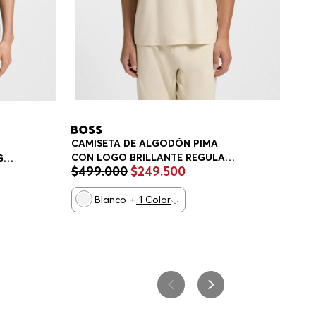
CAMISETA DE ALGODÓN PIMA
CON LOGO BRILLANTE REGULAR
GO
$
499
.
000
$
249
.
500
FIT HOMBRE
Blanco
+
1
Color