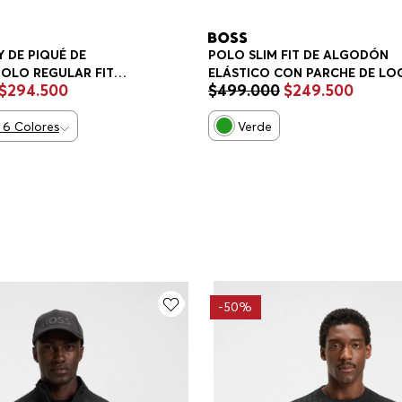
 DE PIQUÉ DE
POLO SLIM FIT DE ALGODÓN
OLO REGULAR FIT
ELÁSTICO CON PARCHE DE LO
$
294
.
500
$
499
.
000
$
249
.
500
POLO SLIM FIT HOMBRE
6
Colores
Verde
-
50%