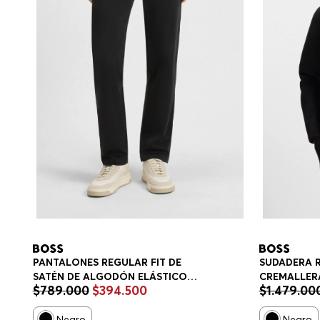
PANTALONES REGULAR FIT DE
SUDADERA R
SATÉN DE ALGODÓN ELÁSTICO
CREMALLERA
$
789
.
000
$
394
.
500
$
1
.
479
.
00
PANTALONES CASUALES REGULAR
REFLECTAN
FIT HOMBRE
SUDADERA 
Negro
Negro