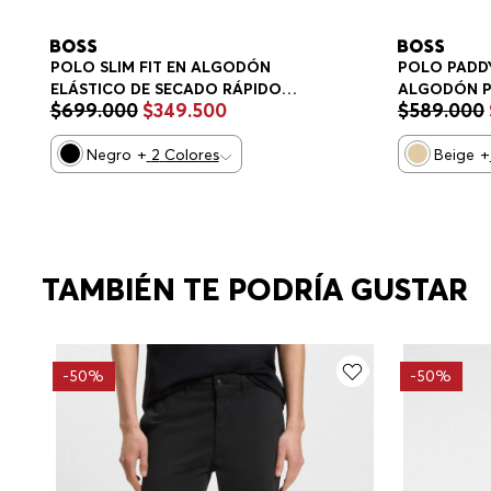
POLO SLIM FIT EN ALGODÓN
POLO PADDY
ELÁSTICO DE SECADO RÁPIDO
ALGODÓN P
$
699
.
000
$
349
.
500
$
589
.
000
POLO SLIM FIT HOMBRE
HOMBRE
Negro
+
2
Colores
Beige
+
TAMBIÉN TE PODRÍA GUSTAR
-
50%
-
50%