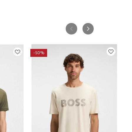
-
50%