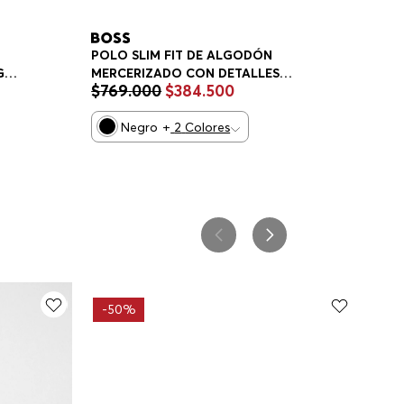
POLO SLIM FIT DE ALGODÓN
MERCERIZADO CON DETALLES
GO
$
769
.
000
$
384
.
500
ESTRUCTURADOS POLO SLIM FIT
HOMBRE
Negro
+
2
Colores
-
50%