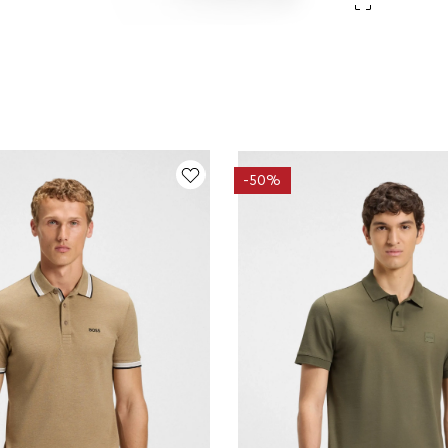
-
50%