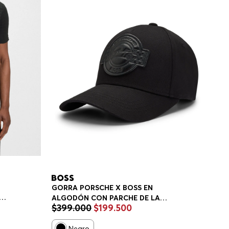
N
GORRA PORSCHE X BOSS EN
ALGODÓN CON PARCHE DE LA
$
399
.
000
$
199
.
500
O
COLABORACIÓN GORRA HOMBRE
E
Negro