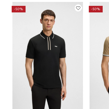
-
50%
-
50%