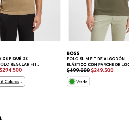
 DE PIQUÉ DE
POLO SLIM FIT DE ALGODÓN
OLO REGULAR FIT
ELÁSTICO CON PARCHE DE LO
$
294
.
500
$
499
.
000
$
249
.
500
POLO SLIM FIT HOMBRE
6
Colores
Verde
Á