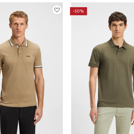
-
50%