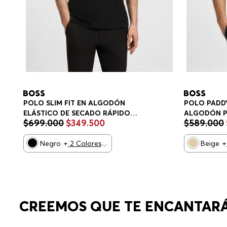
POLO SLIM FIT EN ALGODÓN
POLO PADDY
ELÁSTICO DE SECADO RÁPIDO
ALGODÓN P
$
699
.
000
$
349
.
500
$
589
.
000
POLO SLIM FIT HOMBRE
HOMBRE
Negro
+
2
Colores
Beige
+
CREEMOS QUE TE ENCANTAR