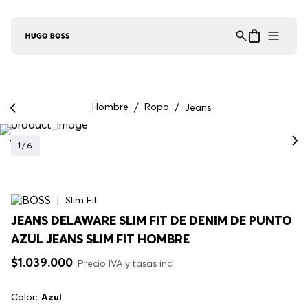
Asistente Virtual
−
⋮
en línea
Hombre
Ropa
Jeans
1
/
6
Slim Fit
JEANS DELAWARE SLIM FIT DE DENIM DE PUNTO
AZUL JEANS SLIM FIT HOMBRE
$
1
.
039
.
000
Precio IVA y tasas incl.
Color:
Azul