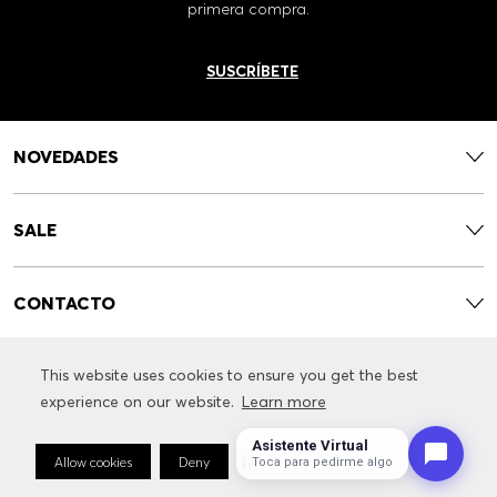
primera compra.
SUSCRÍBETE
NOVEDADES
SALE
CONTACTO
This website uses cookies to ensure you get the best
This website uses cookies to ensure you get the best
SERVICIOS
experience on our website.
experience on our website.
Learn more
Learn more
Asistente Virtual
INFORMACIÓN RELACIONADA CON LA MARCA
Allow cookies
Allow cookies
Deny
Deny
Cookie Preferences
Cookie Preferences
Toca para pedirme algo