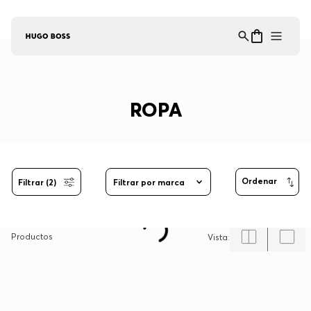
Asistente Virtual
−
⋮
en línea
ROPA
Filtrar (2)
Filtrar por marca
Productos