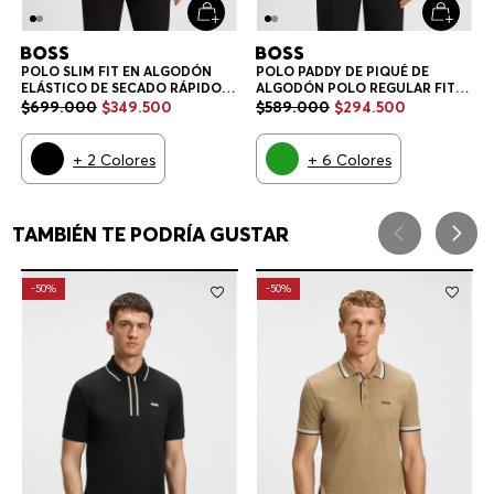
-
50%
-
50%
POLO SLIM FIT EN ALGODÓN
POLO PADDY DE PIQUÉ DE
ELÁSTICO DE SECADO RÁPIDO
ALGODÓN POLO REGULAR FIT
POLO SLIM FIT HOMBRE
HOMBRE
$
699
.
000
$
349
.
500
$
589
.
000
$
294
.
500
+
2
Colores
+
6
Colores