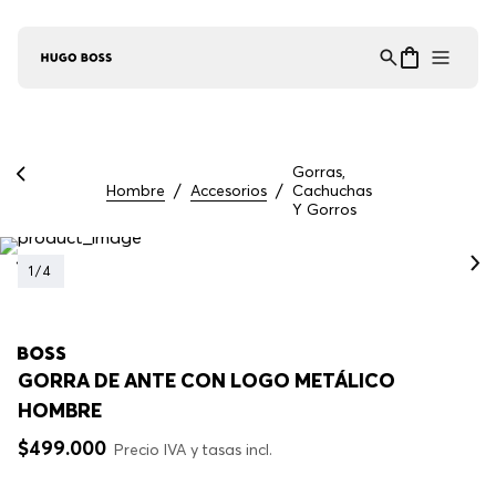
Asistente Virtual
−
⋮
en línea
Gorras,
Hombre
Accesorios
Cachuchas
Y Gorros
1
/
4
GORRA DE ANTE CON LOGO METÁLICO
HOMBRE
$
499
.
000
Precio IVA y tasas incl.