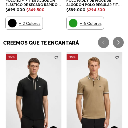
POLO SLIM FIT EN ALGODÓN
POLO PADDY DE PIQUÉ DE
ELÁSTICO DE SECADO RÁPIDO
ALGODÓN POLO REGULAR FIT
POLO SLIM FIT HOMBRE
HOMBRE
$
699
.
000
$
349
.
500
$
589
.
000
$
294
.
500
+
2
Colores
+
6
Colores
TAMBIÉN TE PODRÍA GUSTAR