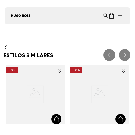
Asistente Virtual
−
⋮
en línea
¡Lo sentimos! No encontramos esa página.
Verifique la dirección URL o explore
nuestra selección de productos a
continuación.
RECOMENDADO PARA TI
MUJER
HOMBRE