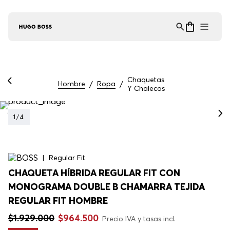
Asistente Virtual
−
⋮
en línea
Chaquetas
Hombre
Ropa
Y Chalecos
1
/
4
Regular Fit
CHAQUETA HÍBRIDA REGULAR FIT CON
MONOGRAMA DOUBLE B CHAMARRA TEJIDA
REGULAR FIT HOMBRE
$
1
.
929
.
000
$
964
.
500
Precio IVA y tasas incl.