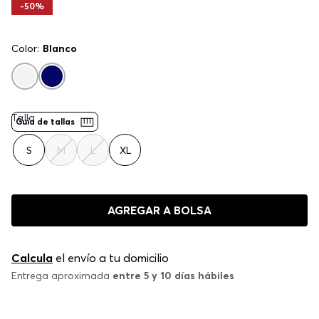
-
50%
Color:
Blanco
Talla
Guía de tallas
S
M
L
XL
AGREGAR A BOLSA
Calcula
el envío a tu domicilio
Entrega aproximada
entre 5 y 10 días hábiles