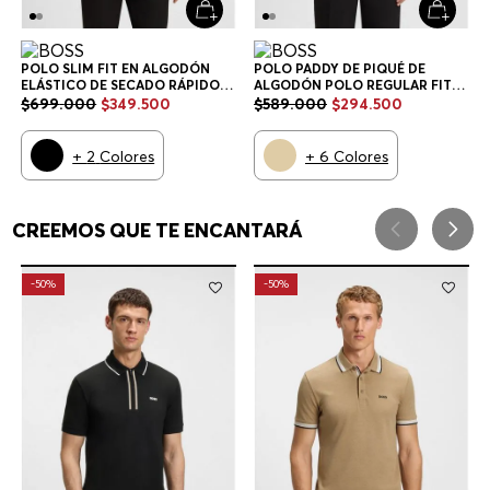
POLO SLIM FIT EN ALGODÓN
POLO PADDY DE PIQUÉ DE
ELÁSTICO DE SECADO RÁPIDO
ALGODÓN POLO REGULAR FIT
POLO SLIM FIT HOMBRE
HOMBRE
$
699
.
000
$
349
.
500
$
589
.
000
$
294
.
500
+
2
Colores
+
6
Colores
CREEMOS QUE TE ENCANTARÁ
-
50%
-
50%