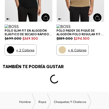
POLO SLIM FIT EN ALGODÓN
POLO PADDY DE PIQUÉ DE
ELÁSTICO DE SECADO RÁPIDO
ALGODÓN POLO REGULAR FIT
POLO SLIM FIT HOMBRE
HOMBRE
$
699
.
000
$
349
.
500
$
589
.
000
$
294
.
500
+
2
Colores
+
6
Colores
TAMBIÉN TE PODRÍA GUSTAR
Hombre
Ropa
Chaquetas Y Chalecos