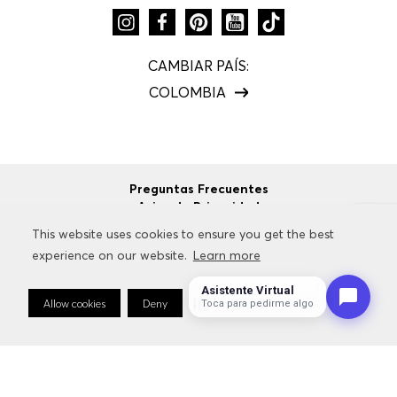
CAMBIAR PAÍS:
COLOMBIA
Preguntas Frecuentes
Aviso de Privacidad
Términos y Condiciones
This website uses cookies to ensure you get the best
This website uses cookies to ensure you get the best
Configuración de cookies
experience on our website.
experience on our website.
Learn more
Learn more
Política de Protección de Datos
Asistente Virtual
Allow cookies
Allow cookies
Deny
Deny
Cookie Preferences
Cookie Preferences
Toca para pedirme algo
©
2026
HUGO BOSS
Todos los Derechos Reservados.