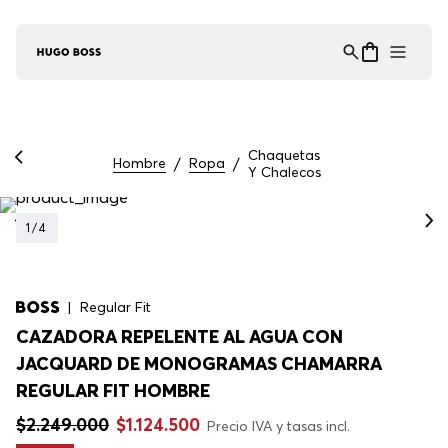
Asistente Virtual
−
⋮
en línea
Chaquetas
Hombre
Ropa
Y Chalecos
1
/
4
Regular Fit
CAZADORA REPELENTE AL AGUA CON
JACQUARD DE MONOGRAMAS CHAMARRA
REGULAR FIT HOMBRE
$
2
.
249
.
000
$
1
.
124
.
500
Precio IVA y tasas incl.