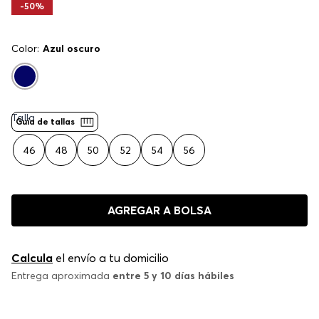
-
50%
Color:
Azul oscuro
Talla
Guía de tallas
46
48
50
52
54
56
AGREGAR A BOLSA
Calcula
el envío a tu domicilio
Entrega aproximada
entre 5 y 10 días hábiles