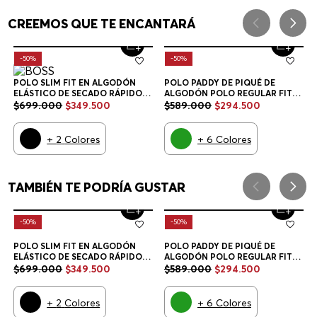
POLO SLIM FIT EN ALGODÓN
POLO PADDY DE PIQUÉ DE
ELÁSTICO DE SECADO RÁPIDO
ALGODÓN POLO REGULAR FIT
POLO SLIM FIT HOMBRE
HOMBRE
$
699
.
000
$
349
.
500
$
589
.
000
$
294
.
500
+
2
Colores
+
6
Colores
CREEMOS QUE TE ENCANTARÁ
-
50%
-
50%