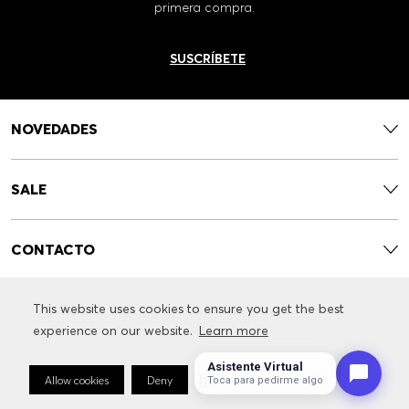
primera compra.
SUSCRÍBETE
NOVEDADES
SALE
CONTACTO
This website uses cookies to ensure you get the best
This website uses cookies to ensure you get the best
SERVICIOS
experience on our website.
experience on our website.
Learn more
Learn more
Asistente Virtual
INFORMACIÓN RELACIONADA CON LA MARCA
Allow cookies
Allow cookies
Deny
Deny
Cookie Preferences
Cookie Preferences
Toca para pedirme algo