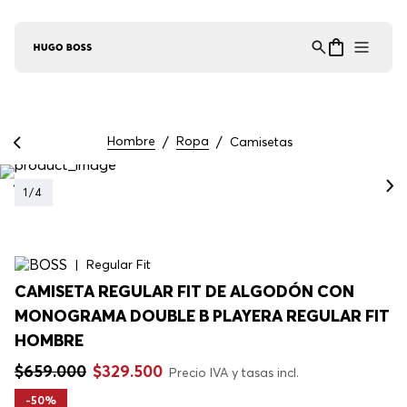
Asistente Virtual
−
⋮
en línea
Hombre
Ropa
Camisetas
1
/
4
Regular Fit
CAMISETA REGULAR FIT DE ALGODÓN CON
MONOGRAMA DOUBLE B PLAYERA REGULAR FIT
HOMBRE
$
659
.
000
$
329
.
500
Precio IVA y tasas incl.
-
50%