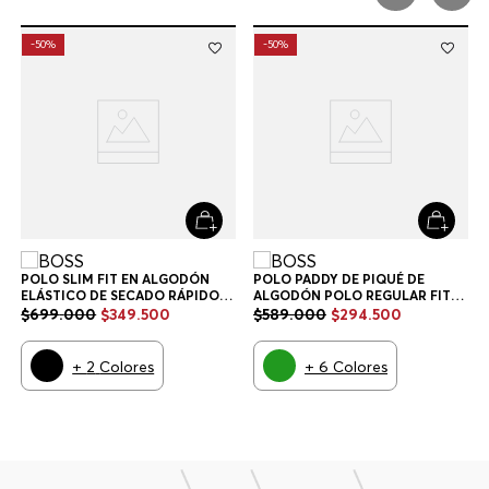
POLO SLIM FIT EN ALGODÓN
POLO PADDY DE PIQUÉ DE
ELÁSTICO DE SECADO RÁPIDO
ALGODÓN POLO REGULAR FIT
POLO SLIM FIT HOMBRE
HOMBRE
$
699
.
000
$
349
.
500
$
589
.
000
$
294
.
500
+
2
Colores
+
6
Colores
TAMBIÉN TE PODRÍA GUSTAR
-
50%
-
50%