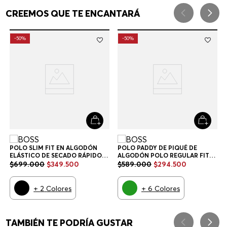
POLO SLIM FIT EN ALGODÓN
POLO PADDY DE PIQUÉ DE
ELÁSTICO DE SECADO RÁPIDO
ALGODÓN POLO REGULAR FIT
POLO SLIM FIT HOMBRE
HOMBRE
$
699
.
000
$
349
.
500
$
589
.
000
$
294
.
500
+
2
Colores
+
6
Colores
CREEMOS QUE TE ENCANTARÁ
-
50%
-
50%