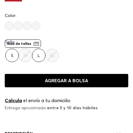
Color:
Negro
Talla
Guía de tallas
S
M
L
XL
AGREGAR A BOLSA
Calcula
el envío a tu domicilio
Entrega aproximada
entre 5 y 10 días hábiles