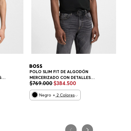
POLO SLIM FIT DE ALGODÓN
MERCERIZADO CON DETALLES
GO
$
769
.
000
$
384
.
500
ESTRUCTURADOS POLO SLIM FIT
HOMBRE
Negro
+
2
Colores