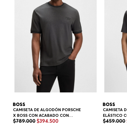
CAMISETA DE ALGODÓN PORSCHE
CAMISETA 
X BOSS CON ACABADO CON
ELÁSTICO 
$
789
.
000
$
394
.
500
$
459
.
000
CONTROL DE LA HUMEDAD
GEOMÉTRIC
PLAYERA REGULAR FIT HOMBRE
FIT HOMBRE