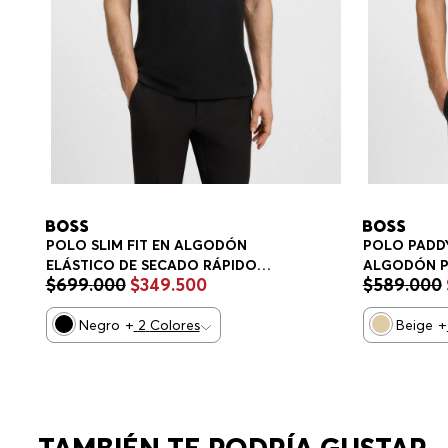
POLO SLIM FIT EN ALGODÓN
POLO PADDY
ELÁSTICO DE SECADO RÁPIDO
ALGODÓN P
$
699
.
000
$
349
.
500
$
589
.
000
POLO SLIM FIT HOMBRE
HOMBRE
Negro
+
2
Colores
Beige
+