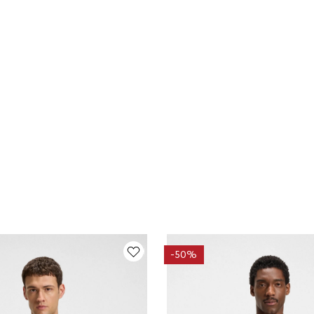
-
50%