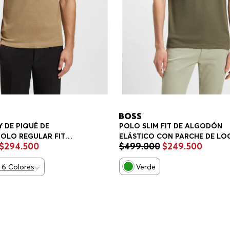
 DE PIQUÉ DE
POLO SLIM FIT DE ALGODÓN
OLO REGULAR FIT
ELÁSTICO CON PARCHE DE LO
$
294
.
500
$
499
.
000
$
249
.
500
POLO SLIM FIT HOMBRE
6
Colores
Verde