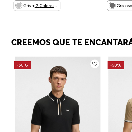
Gris
+
2
Colores
Gris os
CREEMOS QUE TE ENCANTAR
-
50%
-
50%