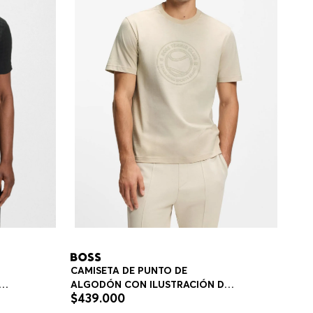
CAMISETA DE PUNTO DE
N
ALGODÓN CON ILUSTRACIÓN DE
$
439
.
000
TENIS POLOS REGULAR FIT
O
HOMBRE
E