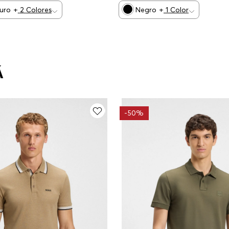
curo
+
2
Colores
Negro
+
1
Color
Á
-
50%