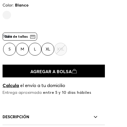
Color:
Blanco
Talla
Guía de tallas
S
M
L
XL
XXL
AGREGAR A BOLSA
Calcula
el envío a tu domicilio
Entrega aproximada
entre 5 y 10 días hábiles
DESCRIPCIÓN