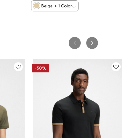
Beige
+
1
Color
-
50%