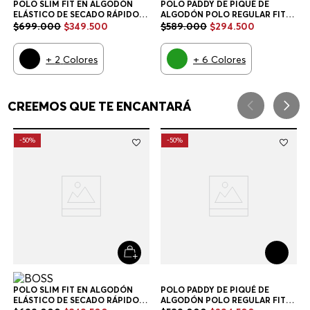
POLO SLIM FIT EN ALGODÓN
POLO PADDY DE PIQUÉ DE
ELÁSTICO DE SECADO RÁPIDO
ALGODÓN POLO REGULAR FIT
POLO SLIM FIT HOMBRE
HOMBRE
$
699
.
000
$
349
.
500
$
589
.
000
$
294
.
500
+
2
Colores
+
6
Colores
CREEMOS QUE TE ENCANTARÁ
-
50%
-
50%
POLO PADDY DE PIQUÉ DE
ALGODÓN POLO REGULAR FIT
HOMBRE
$
589
.
000
$
294
.
500