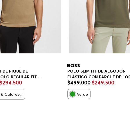
 DE PIQUÉ DE
POLO SLIM FIT DE ALGODÓN
OLO REGULAR FIT
ELÁSTICO CON PARCHE DE LO
$
294
.
500
$
499
.
000
$
249
.
500
POLO SLIM FIT HOMBRE
6
Colores
Verde