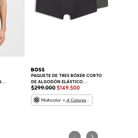
PAQUETE DE TRES BÓXER CORTO
DE ALGODÓN ELÁSTICO
GO
$
299
.
000
$
149
.
500
CALZONCILLOS HOMBRE
Multicolor
+
4
Colores