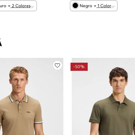
curo
+
2
Colores
Negro
+
1
Color
Á
-
50%