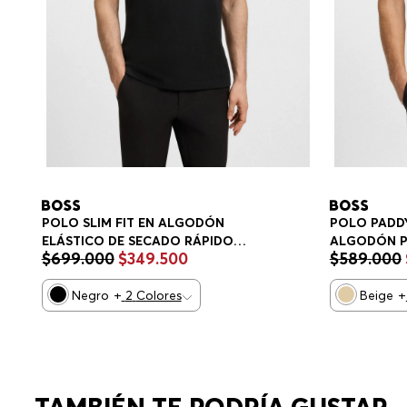
POLO SLIM FIT EN ALGODÓN
POLO PADDY
ELÁSTICO DE SECADO RÁPIDO
ALGODÓN P
$
699
.
000
$
349
.
500
$
589
.
000
POLO SLIM FIT HOMBRE
HOMBRE
Negro
+
2
Colores
Beige
+