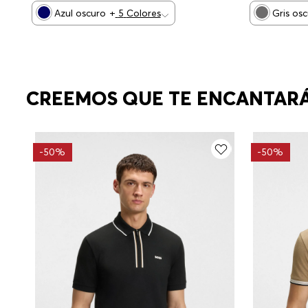
Azul oscuro
+
5
Colores
Gris os
CREEMOS QUE TE ENCANTAR
-
50%
-
50%