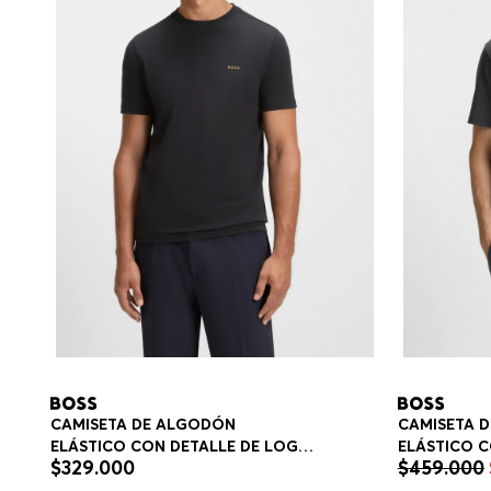
CAMISETA DE ALGODÓN
CAMISETA 
ELÁSTICO CON DETALLE DE LOGO
ELÁSTICO 
$
329
.
000
$
459
.
000
REGULAR FIT HOMBRE
GEOMÉTRIC
FIT HOMBRE