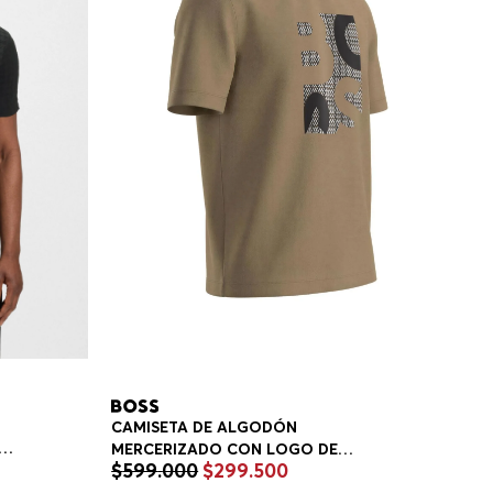
N
CAMISETA DE ALGODÓN
MERCERIZADO CON LOGO DE
$
599
.
000
$
299
.
500
O
DISEÑO CAMISETA REGULAR FIT
E