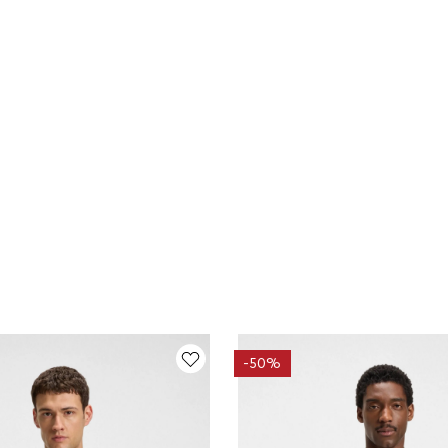
-
50%