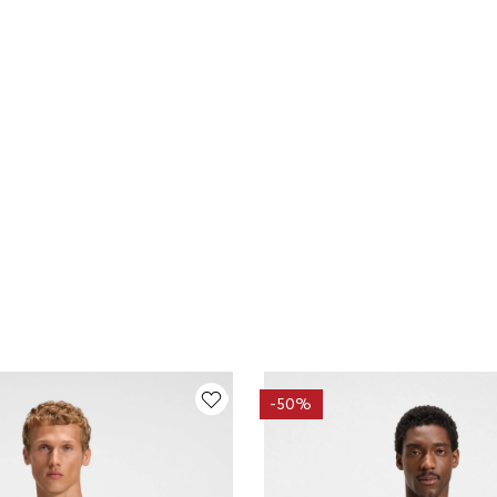
-
50%