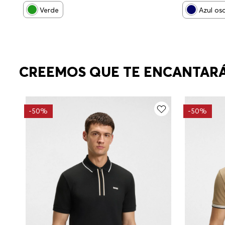
RELAXED FIT HOMBRE
Azul os
Verde
CREEMOS QUE TE ENCANTAR
-
50%
-
50%