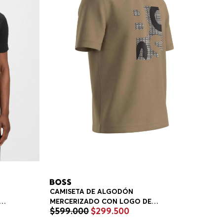
N
CAMISETA DE ALGODÓN
MERCERIZADO CON LOGO DE
$
599
.
000
$
299
.
500
O
DISEÑO CAMISETA REGULAR FIT
E