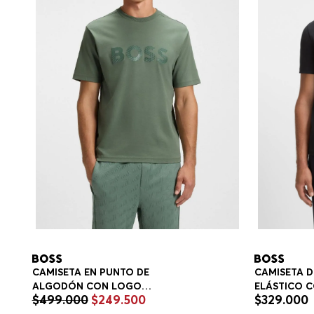
CAMISETA 
CAMISETA EN PUNTO DE
ELÁSTICO C
ALGODÓN CON LOGO
$
329
.
000
$
499
.
000
$
249
.
500
REGULAR F
ESTRUCTURADO CAMISETA