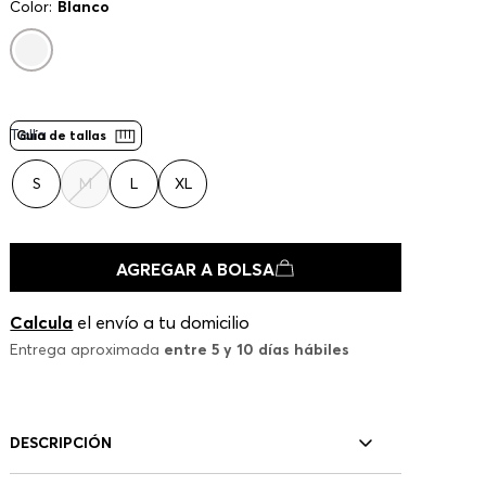
Color:
Blanco
Talla
Guía de tallas
S
M
L
XL
AGREGAR A BOLSA
Calcula
el envío a tu domicilio
Entrega aproximada
entre 5 y 10 días hábiles
DESCRIPCIÓN