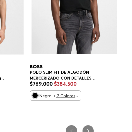
POLO SLIM FIT DE ALGODÓN
MERCERIZADO CON DETALLES
GO
$
769
.
000
$
384
.
500
ESTRUCTURADOS POLO SLIM FIT
HOMBRE
Negro
+
2
Colores