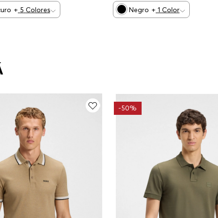
curo
+
5
Colores
Negro
+
1
Color
Á
-
50%