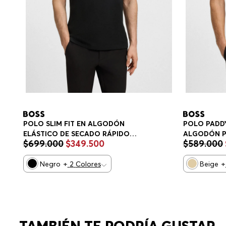
POLO SLIM FIT EN ALGODÓN
POLO PADDY
ELÁSTICO DE SECADO RÁPIDO
ALGODÓN P
$
699
.
000
$
349
.
500
$
589
.
000
POLO SLIM FIT HOMBRE
HOMBRE
Negro
+
2
Colores
Beige
+