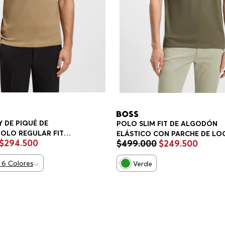
 DE PIQUÉ DE
POLO SLIM FIT DE ALGODÓN
OLO REGULAR FIT
ELÁSTICO CON PARCHE DE LO
$
294
.
500
$
499
.
000
$
249
.
500
POLO SLIM FIT HOMBRE
6
Colores
Verde