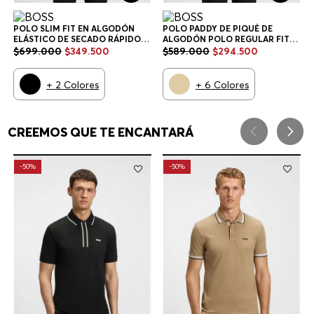
POLO SLIM FIT EN ALGODÓN
POLO PADDY DE PIQUÉ DE
ELÁSTICO DE SECADO RÁPIDO
ALGODÓN POLO REGULAR FIT
POLO SLIM FIT HOMBRE
HOMBRE
$
699
.
000
$
349
.
500
$
589
.
000
$
294
.
500
+
2
Colores
+
6
Colores
CREEMOS QUE TE ENCANTARÁ
-
50%
-
50%