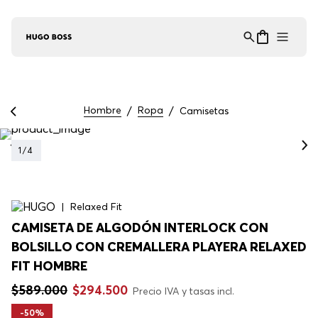
Asistente Virtual
−
⋮
en línea
Hombre
Ropa
Camisetas
1
/
4
Relaxed Fit
CAMISETA DE ALGODÓN INTERLOCK CON
BOLSILLO CON CREMALLERA PLAYERA RELAXED
FIT HOMBRE
$
589
.
000
$
294
.
500
Precio IVA y tasas incl.
-
50%