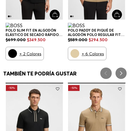
POLO SLIM FIT EN ALGODÓN
POLO PADDY DE PIQUÉ DE
ELÁSTICO DE SECADO RÁPIDO
ALGODÓN POLO REGULAR FIT
POLO SLIM FIT HOMBRE
HOMBRE
$
699
.
000
$
349
.
500
$
589
.
000
$
294
.
500
+
2
Colores
+
6
Colores
TAMBIÉN TE PODRÍA GUSTAR
-
50%
-
50%