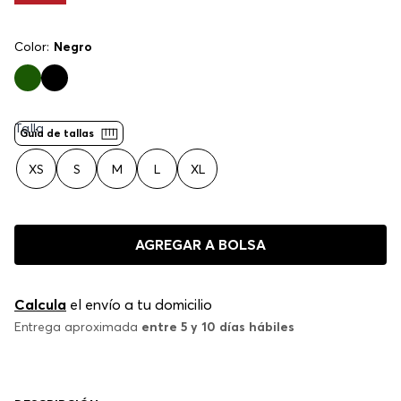
Color:
Negro
Talla
Guía de tallas
XS
S
M
L
XL
AGREGAR A BOLSA
Calcula
el envío a tu domicilio
Entrega aproximada
entre 5 y 10 días hábiles