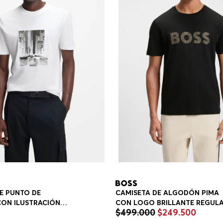
E PUNTO DE
CAMISETA DE ALGODÓN PIMA
ON ILUSTRACIÓN
CON LOGO BRILLANTE REGULAR
$
499
.
000
$
249
.
500
 CAMISETAS REGULAR
FIT HOMBRE