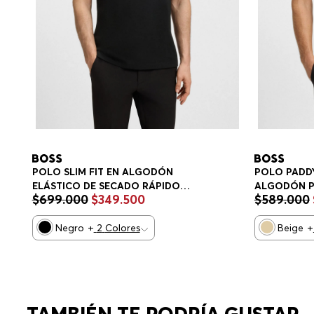
POLO SLIM FIT EN ALGODÓN
POLO PADDY
ELÁSTICO DE SECADO RÁPIDO
ALGODÓN P
$
699
.
000
$
349
.
500
$
589
.
000
POLO SLIM FIT HOMBRE
HOMBRE
Negro
+
2
Colores
Beige
+