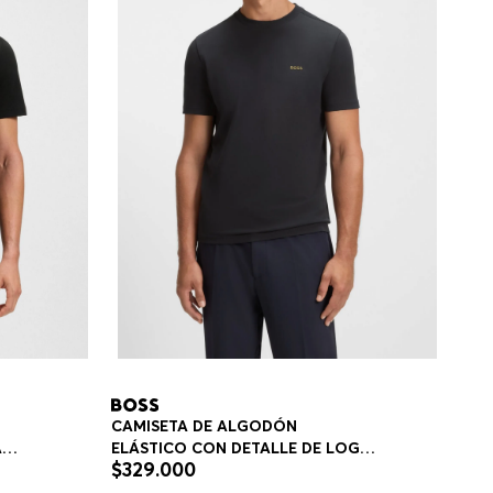
CAMISETA DE ALGODÓN
ELÁSTICO CON DETALLE DE LOGO
$
329
.
000
REGULAR FIT HOMBRE