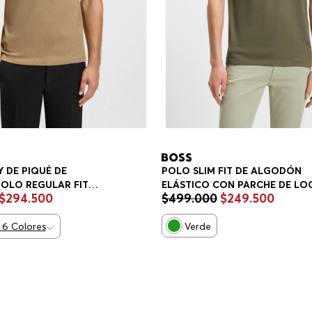
 DE PIQUÉ DE
POLO SLIM FIT DE ALGODÓN
OLO REGULAR FIT
ELÁSTICO CON PARCHE DE LO
$
294
.
500
$
499
.
000
$
249
.
500
POLO SLIM FIT HOMBRE
6
Colores
Verde