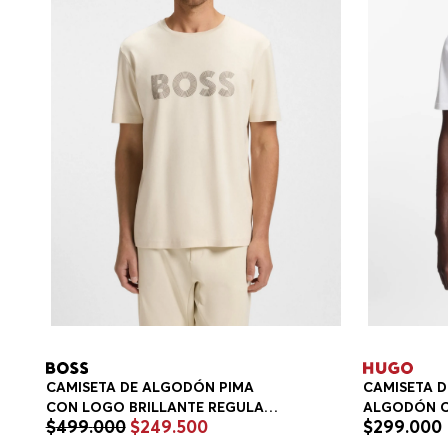
CAMISETA DE ALGODÓN PIMA
CAMISETA D
CON LOGO BRILLANTE REGULAR
ALGODÓN C
$
499
.
000
$
249
.
500
$
299
.
000
FIT HOMBRE
ESTAMPADA
FIT HOMBRE