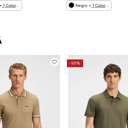
+
1
Color
Negro
+
1
Color
Á
-
50%