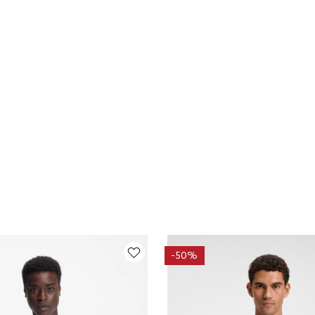
-
50%