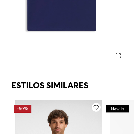
ESTILOS SIMILARES
-
50%
New in