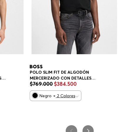
POLO SLIM FIT DE ALGODÓN
MERCERIZADO CON DETALLES
GO
$
769
.
000
$
384
.
500
ESTRUCTURADOS POLO SLIM FIT
HOMBRE
Negro
+
2
Colores