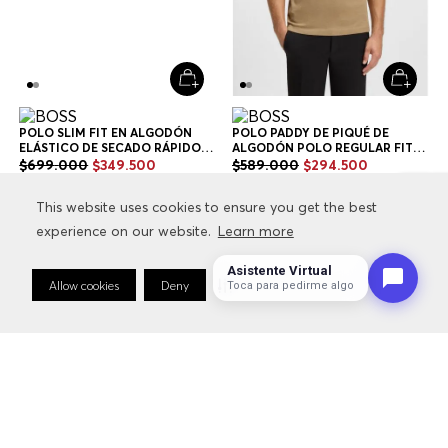
POLO SLIM FIT EN ALGODÓN
POLO PADDY DE PIQUÉ DE
ELÁSTICO DE SECADO RÁPIDO
ALGODÓN POLO REGULAR FIT
POLO SLIM FIT HOMBRE
HOMBRE
$
699
.
000
$
349
.
500
$
589
.
000
$
294
.
500
This website uses cookies to ensure you get the best
This website uses cookies to ensure you get the best
+
2
Colores
+
6
Colores
experience on our website.
experience on our website.
Learn more
Learn more
Asistente Virtual
Allow cookies
Allow cookies
Deny
Deny
Cookie Preferences
Cookie Preferences
Toca para pedirme algo
Hombre
Ropa
Camisetas