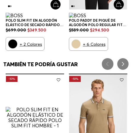
POLO SLIM FIT EN ALGODÓN
POLO PADDY DE PIQUÉ DE
ELÁSTICO DE SECADO RÁPIDO
ALGODÓN POLO REGULAR FIT
POLO SLIM FIT HOMBRE
HOMBRE
$
699
.
000
$
349
.
500
$
589
.
000
$
294
.
500
+
2
Colores
+
6
Colores
TAMBIÉN TE PODRÍA GUSTAR
-
50%
-
50%