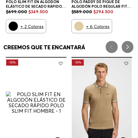
POLO SLIM FIT EN ALGODÓN
POLO PADDY DE PIQUÉ DE
ELÁSTICO DE SECADO RÁPIDO
ALGODÓN POLO REGULAR FIT
POLO SLIM FIT HOMBRE
HOMBRE
$
699
.
000
$
349
.
500
$
589
.
000
$
294
.
500
+
2
Colores
+
6
Colores
CREEMOS QUE TE ENCANTARÁ
-
50%
-
50%