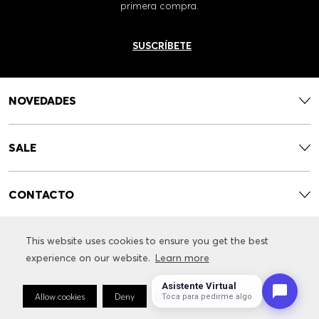
primera compra.
SUSCRÍBETE
NOVEDADES
SALE
CONTACTO
This website uses cookies to ensure you get the best
This website uses cookies to ensure you get the best
SERVICIOS
experience on our website.
experience on our website.
Learn more
Learn more
Asistente Virtual
INFORMACIÓN RELACIONADA CON LA MARCA
Allow cookies
Allow cookies
Deny
Deny
Cookie Preferences
Cookie Preferences
Toca para pedirme algo