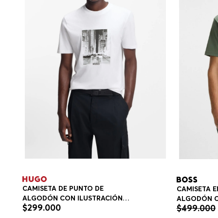
CAMISETA DE PUNTO DE
CAMISETA E
ALGODÓN CON ILUSTRACIÓN
ALGODÓN 
$
299
.
000
$
499
.
000
ESTAMPADA CAMISETAS REGULAR
ESTRUCTUR
FIT HOMBRE
RELAXED FI