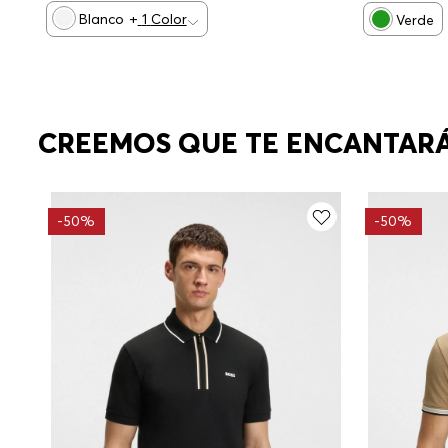
Blanco
+
1
Color
Verde
CREEMOS QUE TE ENCANTAR
-
50%
-
50%