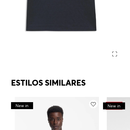
ESTILOS SIMILARES
New in
-
50%
New in