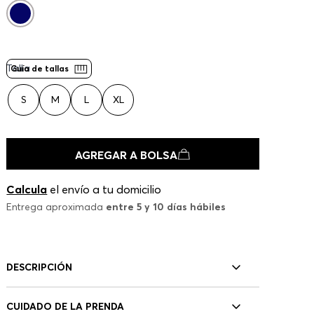
Talla
Guía de tallas
S
M
L
XL
AGREGAR A BOLSA
Calcula
el envío a tu domicilio
Entrega aproximada
entre 5 y 10 días hábiles
DESCRIPCIÓN
CUIDADO DE LA PRENDA