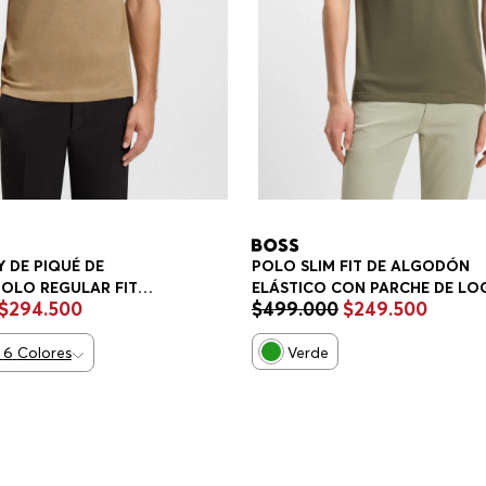
 DE PIQUÉ DE
POLO SLIM FIT DE ALGODÓN
OLO REGULAR FIT
ELÁSTICO CON PARCHE DE LO
$
294
.
500
$
499
.
000
$
249
.
500
POLO SLIM FIT HOMBRE
6
Colores
Verde