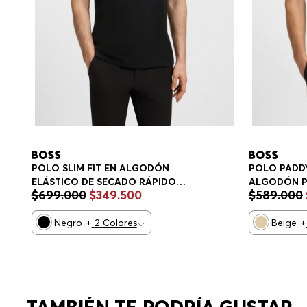
POLO SLIM FIT EN ALGODÓN
POLO PADDY
ELÁSTICO DE SECADO RÁPIDO
ALGODÓN P
$
699
.
000
$
349
.
500
$
589
.
000
POLO SLIM FIT HOMBRE
HOMBRE
Negro
+
2
Colores
Beige
+