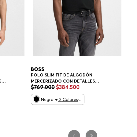
POLO SLIM FIT DE ALGODÓN
MERCERIZADO CON DETALLES
GO
$
769
.
000
$
384
.
500
ESTRUCTURADOS POLO SLIM FIT
HOMBRE
Negro
+
2
Colores