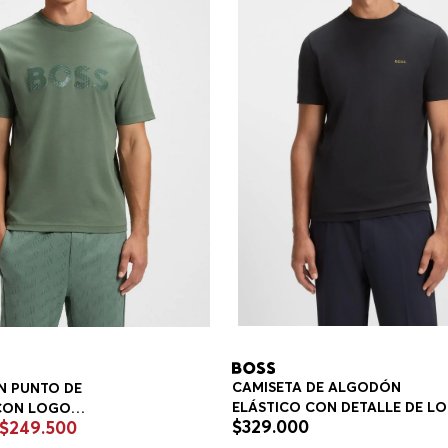
CAMISETA DE ALGODÓN
N PUNTO DE
ELÁSTICO CON DETALLE DE L
CON LOGO
$
329
.
000
$
249
.
500
REGULAR FIT HOMBRE
ADO CAMISETA
T HOMBRE