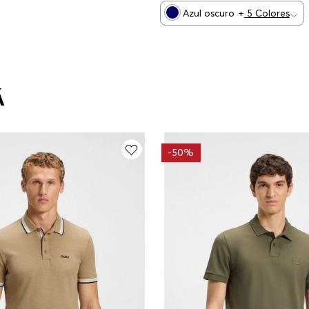
Azul oscuro
+
5
Colores
Á
-
50%