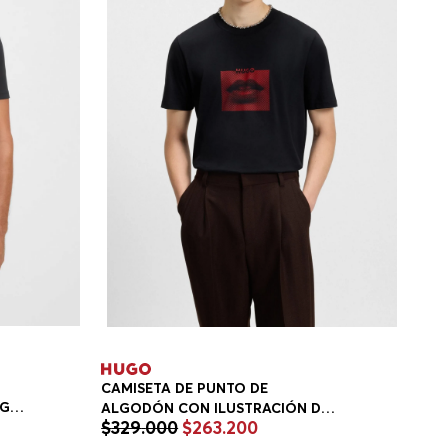
CAMISETA DE PUNTO DE
OGO
ALGODÓN CON ILUSTRACIÓN DE
$
329
.
000
$
263
.
200
LABIOS PLAYERA REGULAR FIT