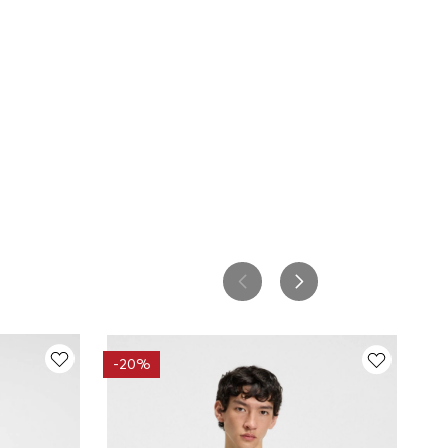
-
20%