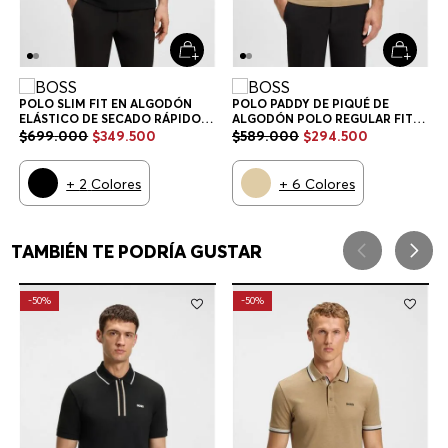
POLO SLIM FIT EN ALGODÓN
POLO PADDY DE PIQUÉ DE
ELÁSTICO DE SECADO RÁPIDO
ALGODÓN POLO REGULAR FIT
POLO SLIM FIT HOMBRE
HOMBRE
$
699
.
000
$
349
.
500
$
589
.
000
$
294
.
500
+
2
Colores
+
6
Colores
TAMBIÉN TE PODRÍA GUSTAR
-
50%
-
50%