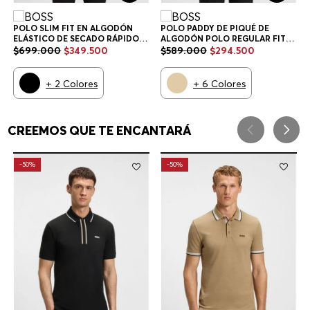
POLO SLIM FIT EN ALGODÓN
POLO PADDY DE PIQUÉ DE
ELÁSTICO DE SECADO RÁPIDO
ALGODÓN POLO REGULAR FIT
POLO SLIM FIT HOMBRE
HOMBRE
$
699
.
000
$
349
.
500
$
589
.
000
$
294
.
500
+
2
Colores
+
6
Colores
CREEMOS QUE TE ENCANTARÁ
-
50%
-
50%