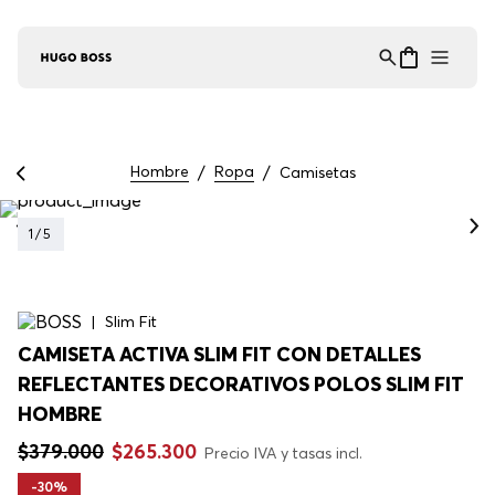
Asistente Virtual
−
⋮
en línea
Hombre
Ropa
Camisetas
1
/
5
Slim Fit
CAMISETA ACTIVA SLIM FIT CON DETALLES
REFLECTANTES DECORATIVOS POLOS SLIM FIT
HOMBRE
$
379
.
000
$
265
.
300
Precio IVA y tasas incl.
-
30%