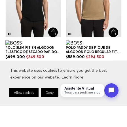
POLO SLIM FIT EN ALGODÓN
POLO PADDY DE PIQUÉ DE
ELÁSTICO DE SECADO RÁPIDO
ALGODÓN POLO REGULAR FIT
POLO SLIM FIT HOMBRE
HOMBRE
$
699
.
000
$
349
.
500
$
589
.
000
$
294
.
500
+
2
Colores
+
6
Colores
This website uses cookies to ensure you get the best
This website uses cookies to ensure you get the best
experience on our website.
experience on our website.
Learn more
Learn more
Asistente Virtual
Allow cookies
Allow cookies
Deny
Deny
Cookie Preferences
Cookie Preferences
Toca para pedirme algo
Hombre
Ropa
Camisetas