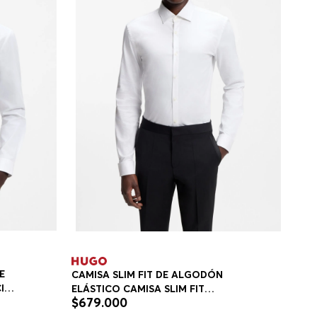
E
CAMISA SLIM FIT DE ALGODÓN
IL
ELÁSTICO CAMISA SLIM FIT
$
679
.
000
HOMBRE