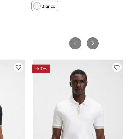
Blanco
-
50%