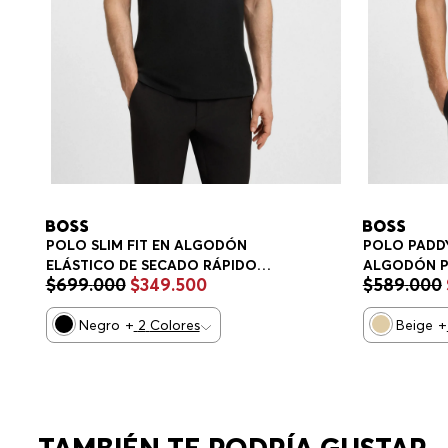
POLO SLIM FIT EN ALGODÓN
POLO PADDY
ELÁSTICO DE SECADO RÁPIDO
ALGODÓN P
$
699
.
000
$
349
.
500
$
589
.
000
POLO SLIM FIT HOMBRE
HOMBRE
Negro
+
2
Colores
Beige
+