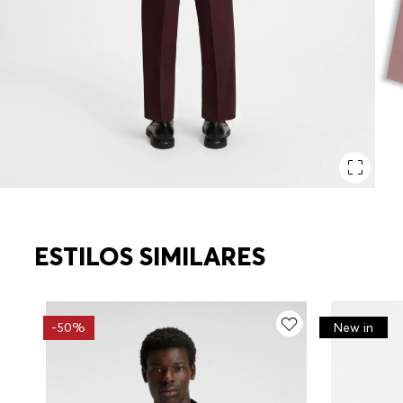
ESTILOS SIMILARES
New in
-
50%