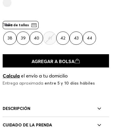
Talla
Guía de tallas
38
39
40
41
42
43
44
AGREGAR A BOLSA
Calcula
el envío a tu domicilio
Entrega aproximada
entre 5 y 10 días hábiles
DESCRIPCIÓN
CUIDADO DE LA PRENDA