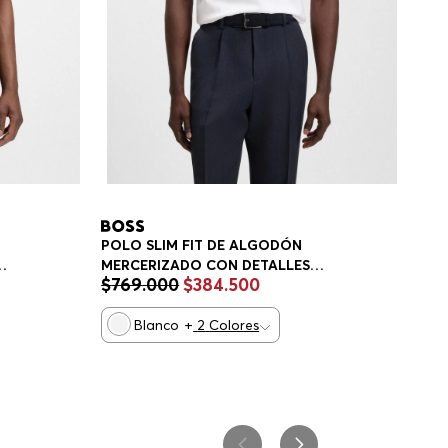
POLO SLIM FIT DE ALGODÓN
MERCERIZADO CON DETALLES
$
769
.
000
$
384
.
500
IT
ESTRUCTURADOS POLO SLIM FIT
HOMBRE
Blanco
+
2
Colores