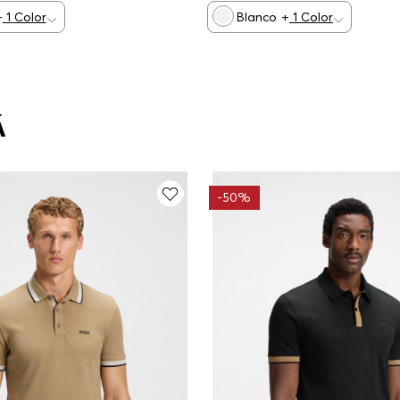
+
1
Color
Blanco
+
1
Color
Á
-
50%