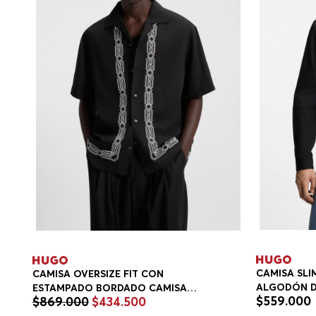
CAMISA SLIM
CAMISA OVERSIZE FIT CON
ALGODÓN D
ESTAMPADO BORDADO CAMISA
$
559
.
000
$
869
.
000
$
434
.
500
CAMISA SLI
OVERSIZE FIT HOMBRE