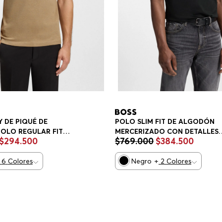
 DE PIQUÉ DE
POLO SLIM FIT DE ALGODÓN
OLO REGULAR FIT
MERCERIZADO CON DETALLES
$
294
.
500
$
769
.
000
$
384
.
500
ESTRUCTURADOS POLO SLIM F
HOMBRE
6
Colores
Negro
+
2
Colores