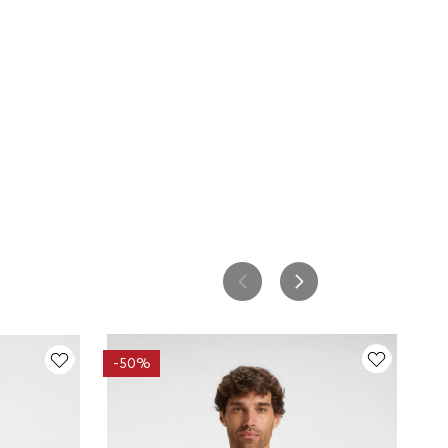
-
50%