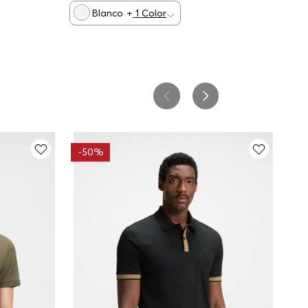
Blanco
+
1
Color
-
50%