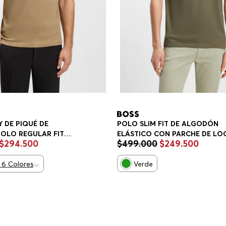
 DE PIQUÉ DE
POLO SLIM FIT DE ALGODÓN
OLO REGULAR FIT
ELÁSTICO CON PARCHE DE LO
$
294
.
500
$
499
.
000
$
249
.
500
POLO SLIM FIT HOMBRE
6
Colores
Verde