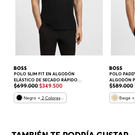
POLO SLIM FIT EN ALGODÓN
POLO PADDY
ELÁSTICO DE SECADO RÁPIDO
ALGODÓN P
$
699
.
000
$
349
.
500
$
589
.
000
POLO SLIM FIT HOMBRE
HOMBRE
Negro
+
2
Colores
Beige
+