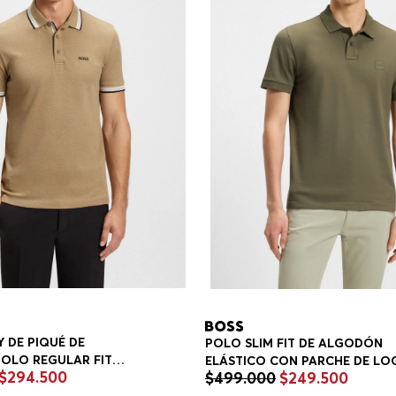
 DE PIQUÉ DE
POLO SLIM FIT DE ALGODÓN
OLO REGULAR FIT
ELÁSTICO CON PARCHE DE LO
$
294
.
500
$
499
.
000
$
249
.
500
POLO SLIM FIT HOMBRE