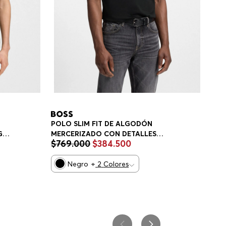
POLO SLIM FIT DE ALGODÓN
MERCERIZADO CON DETALLES
GO
$
769
.
000
$
384
.
500
ESTRUCTURADOS POLO SLIM FIT
HOMBRE
Negro
+
2
Colores