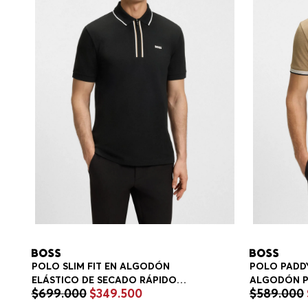
POLO SLIM FIT EN ALGODÓN
POLO PADDY
ELÁSTICO DE SECADO RÁPIDO
ALGODÓN P
$
699
.
000
$
349
.
500
$
589
.
000
POLO SLIM FIT HOMBRE
HOMBRE