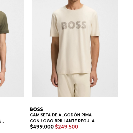
CAMISETA DE ALGODÓN PIMA
CON LOGO BRILLANTE REGULAR
GO
$
499
.
000
$
249
.
500
FIT HOMBRE