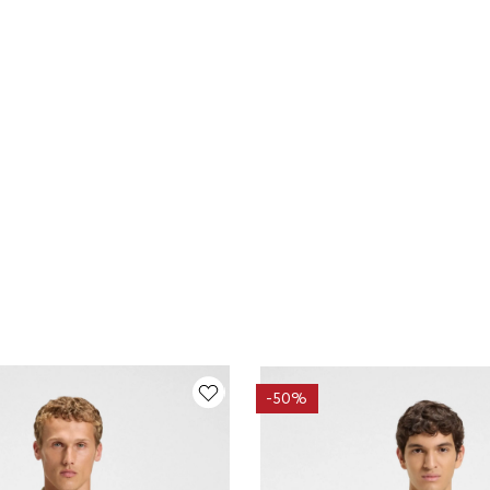
-
50%