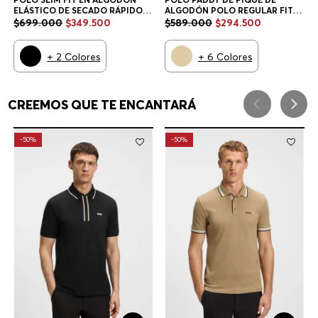
ELÁSTICO DE SECADO RÁPIDO
ALGODÓN POLO REGULAR FIT
POLO SLIM FIT HOMBRE
HOMBRE
$
699
.
000
$
349
.
500
$
589
.
000
$
294
.
500
+
2
Colores
+
6
Colores
CREEMOS QUE TE ENCANTARÁ
-
50%
-
50%