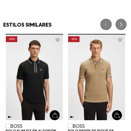
ESTILOS SIMILARES
-
50%
-
50%
POLO SLIM FIT EN ALGODÓN
POLO PADDY DE PIQUÉ DE