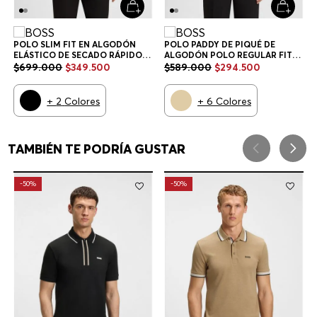
POLO SLIM FIT EN ALGODÓN
POLO PADDY DE PIQUÉ DE
ELÁSTICO DE SECADO RÁPIDO
ALGODÓN POLO REGULAR FIT
POLO SLIM FIT HOMBRE
HOMBRE
$
699
.
000
$
349
.
500
$
589
.
000
$
294
.
500
+
2
Colores
+
6
Colores
TAMBIÉN TE PODRÍA GUSTAR
-
50%
-
50%