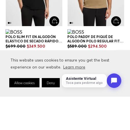
POLO SLIM FIT EN ALGODÓN
POLO PADDY DE PIQUÉ DE
ELÁSTICO DE SECADO RÁPIDO
ALGODÓN POLO REGULAR FIT
POLO SLIM FIT HOMBRE
HOMBRE
$
699
.
000
$
349
.
500
$
589
.
000
$
294
.
500
+
2
Colores
+
6
Colores
This website uses cookies to ensure you get the best
This website uses cookies to ensure you get the best
experience on our website.
experience on our website.
Learn more
Learn more
Asistente Virtual
Allow cookies
Allow cookies
Deny
Deny
Cookie Preferences
Cookie Preferences
Toca para pedirme algo
Hombre
Ropa
Polos