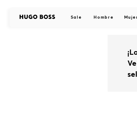
Sale
Hombre
Muje
¡L
Ve
se