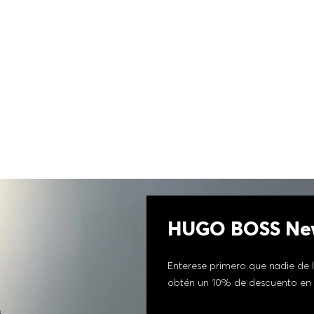
HUGO BOSS New
Enterese primero que nadie de l
obtén un 10% de descuento en 